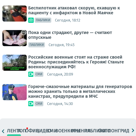
Беспилотник атаковал скорую, ехавшую к
пациенту с инфарктом в Новой Маячке
Сегодня, 18:12
ПАБЛИКИ
Пока одни страдают, другие — считают
отпускные
Сегодня, 19:45
ПАБЛИКИ
Российские военные стоят на страже своей
Родины: присоединяйтесь к Героям! Станьте
военнослужащим РФ!
Сегодня, 20:09
СМИ
Горюче-смазочные материалы для генераторов
можно хранить только в металлических
канистрах, предупредили в МЧС
Сегодня, 14:30
СМИ
ЛЕНТА
ТОП
ОФИЦ.
ВИДЕО
СМИ
ВОЕНКОРЫ
МНЕНИЯ
ПАБЛИКИ
ФОТО
ЛОНГРИДЫ