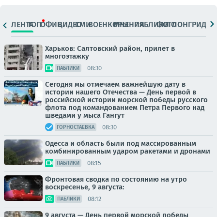
ЛЕНТА
ТОП
ОФИЦ.
ВИДЕО
СМИ
ВОЕНКОРЫ
МНЕНИЯ
ПАБЛИКИ
ФОТО
ЛОНГРИДЫ
Харьков: Салтовский район, прилет в
многоэтажку
08:30
ПАБЛИКИ
Сегодня мы отмечаем важнейшую дату в
истории нашего Отечества — День первой в
российской истории морской победы русского
флота под командованием Петра Первого над
шведами у мыса Гангут
08:30
ГОРНОСТАЕВКА
Одесса и область были под массированным
комбинированным ударом ракетами и дронами
08:15
ПАБЛИКИ
Фронтовая сводка по состоянию на утро
воскресенье, 9 августа:
08:12
ПАБЛИКИ
9 августа — День первой морской победы