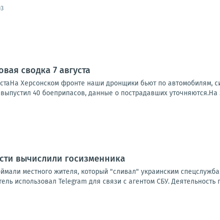
03
вая сводка 7 августа
устаНа Херсонском фронте наши дронщики бьют по автомобилям, си
, выпустил 40 боеприпасов, данные о пострадавших уточняются.На 
асти вычислили госизменника
оймали местного жителя, который "сливал" украинским спецслужба
ль использовал Telegram для связи с агентом СБУ. Деятельность 