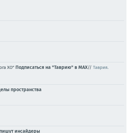
Подписаться на "Таврию" в MAX
ога ХО"
//
Таврия.
еделы пространства
 пишут инсайдеры