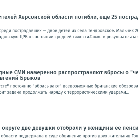
телей Херсонской области погибли, еще 25 пострад
 среди пострадавших — двое детей из села Тендровское. Мальчик 2
довскую ЦРБ в состоянии средней тяжести.Также в результате атак
дные СМИ намеренно распространяют вбросы о "ч
 Евгений Брыков
усте" постоянно "вбрасывают" всевозможные британские обозреват
тоит задача продолжать наряду с террористическими ударами...
 округе две девушки отобрали у женщины ее пенс
области поддержала в суде обвинение против двух жительниц Голо