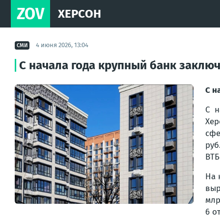
ZOV
ХЕРСОН
4 июня 2026, 13:04
СМИ
С начала года крупный банк заклю
С н
С н
Хер
сфе
руб
ВТБ
На 
выр
млр
6 о