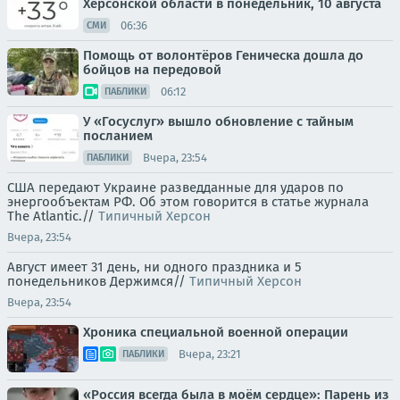
Херсонской области в понедельник, 10 августа
06:36
СМИ
Помощь от волонтёров Геническа дошла до
бойцов на передовой
06:12
ПАБЛИКИ
У «Госуслуг» вышло обновление с тайным
посланием
Вчера, 23:54
ПАБЛИКИ
США передают Украине разведданные для ударов по
энергообъектам РФ. Об этом говорится в статье журнала
The Atlantic.//
Типичный Херсон
Вчера, 23:54
Август имеет 31 день, ни одного праздника и 5
понедельников Держимся//
Типичный Херсон
Вчера, 23:54
Хроника специальной военной операции
Вчера, 23:21
ПАБЛИКИ
«Россия всегда была в моём сердце»: Парень из