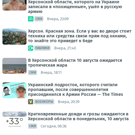
Херсонской области, которого на Украине
записали в «похищенные», ушёл в русскую
армию
Вчера, 23:09
СМИ
Херсон. Красная зона. Если у вас во дворе стоит
техника или средства связи прям под окнами,
то знайте это приведет к беде
Вчера, 21:40
ПАБЛИКИ
В Херсонской области 10 августа ожидается
тропическая жара
Вчера, 18:11
СМИ
Украинский подросток, которого считали
пропавшим, после совершеннолетия
присоединился к Армии России — The Times
Вчера, 20:39
ВОЕНКОРЫ
Кратковременные дожди и грозы ожидаются в
Херсонской области в понедельник, 10 августа
Сегодня, 06:36
СМИ