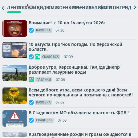
ЛЕНТА
ТОП
ОФИЦ.
ВИДЕО
СМИ
ВОЕНКОРЫ
МНЕНИЯ
ПАБЛИКИ
ФОТО
ЛОНГРИДЫ
Внимание!. с 10 по 14 августа 2026г
07:30
КАХОВКА
10 августа Прогноз погоды. По Херсонской
области:
07:09
СКАДОВСК
Доброе утро, Херсонщина!. Там,где Днепр
разливает лазурные воды
07:06
ПАБЛИКИ
Всем доброго утра, всем хорошего дня! Всем
лёгкого понедельника и позитивных новостей!
07:03
КАХОВКА
В Скадовском МО объявлена опасность ФПВ !
07:03
СКАДОВСК
Кратковременные дожди и грозы ожидаются в