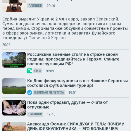
20:16
ПАБЛИКИ
Сербия выделит Украине 2 млн евро, заявил Зеленский.
Сумма предназначена для поддержки энергетики страны
перед зимой. Стороны также обсудили совместные проекты
в сфере экономики, логистики и развития Дунайского
коридора.//
Типичный Херсон
20:16
Российские военные стоят на страже своей
Родины: присоединяйтесь к Героям! Станьте
военнослужащим РФ!
20:09
СМИ
Ко Дню физкультурника в пгт Нижние Серогозы
состоялся футбольный турнир!
19:51
ВЕЛИКАЯ ЛЕПЕТИХА
Пока одни страдают, другие — считают
отпускные
19:45
ПАБЛИКИ
Александр Фомин: СИЛА ДУХА И ТЕЛА: ПОЧЕМУ
ДЕНЬ ФИЗКУЛЬТУРНИКА — ЭТО БОЛЬШЕ ЧЕМ