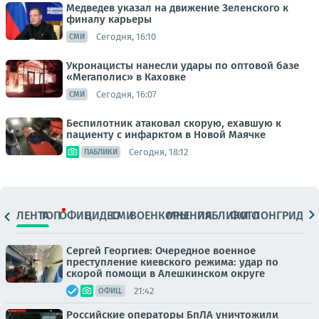
Медведев указал на движение Зеленского к
финалу карьеры
Сегодня, 16:10
СМИ
Укронацисты нанесли удары по оптовой базе
«Мегаполис» в Каховке
Сегодня, 16:07
СМИ
Беспилотник атаковал скорую, ехавшую к
пациенту с инфарктом в Новой Маячке
Сегодня, 18:12
ПАБЛИКИ
ЛЕНТА
ТОП
ОФИЦ.
ВИДЕО
СМИ
ВОЕНКОРЫ
МНЕНИЯ
ПАБЛИКИ
ФОТО
ЛОНГРИДЫ
Сергей Георгиев: Очередное военное
преступление киевского режима: удар по
скорой помощи в Алешкинском округе
21:42
ОФИЦ.
Российские операторы БпЛА уничтожили