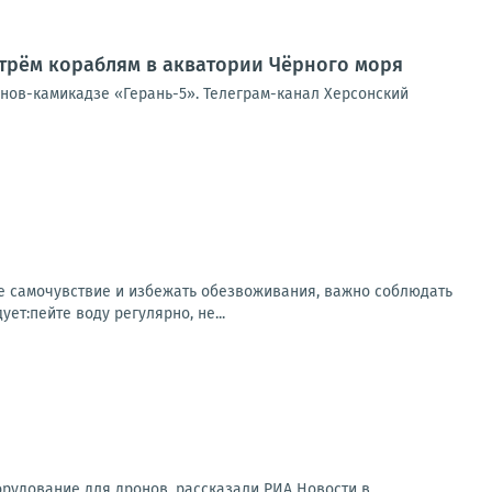
трём кораблям в акватории Чёрного моря
онов-камикадзе «Герань-5». Телеграм-канал Херсонский
ее самочувствие и избежать обезвоживания, важно соблюдать
т:пейте воду регулярно, не...
орудование для дронов, рассказали РИА Новости в