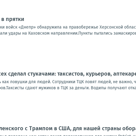
 в прятки
ки войск «Днепр» обнаружила на правобережье Херсонской област
али удары на Каховском направлении.Пункты пытались замаскирова
ех сделал стукачами: таксистов, курьеров, аптека
 как ловушки для людей. Сотрудники ТЦК ловят людей, не важно, ч
в.Таксисты сдают мужиков в ТЦК за деньги. Водилы получают откат
ленского с Трампом в США, для нашей страны обо