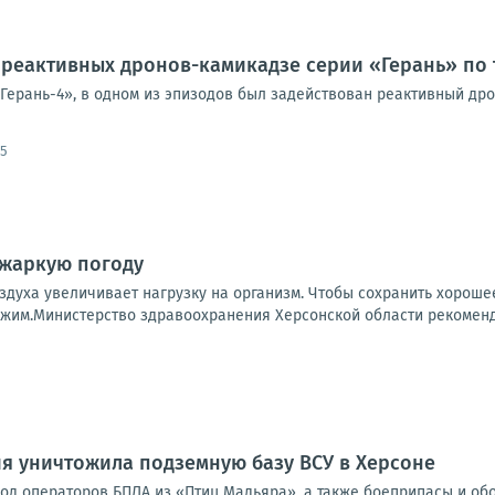
реактивных дронов-камикадзе серии «Герань» по 
«Герань-4», в одном из эпизодов был задействован реактивный др
05
 жаркую погоду
здуха увеличивает нагрузку на организм. Чтобы сохранить хорош
жим.Министерство здравоохранения Херсонской области рекомендуе
я уничтожила подземную базу ВСУ в Херсоне
од операторов БПЛА из «Птиц Мадьяра», а также боеприпасы и об