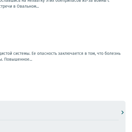
сославшись на нехватку этих боеприпасов из-за войны с
тречи в Овальном...
стой системы. Ее опасность заключается в том, что болезнь
. Повышенное...