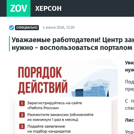
ZOV
ХЕРСОН
4 июня 2026, 12:20
ОФИЦИАЛЬНО
Уважаемые работодатели! Центр зан
нужно - воспользоваться порталом
Ува
нуж
Под
пре
С 
спе
Лис
Упр