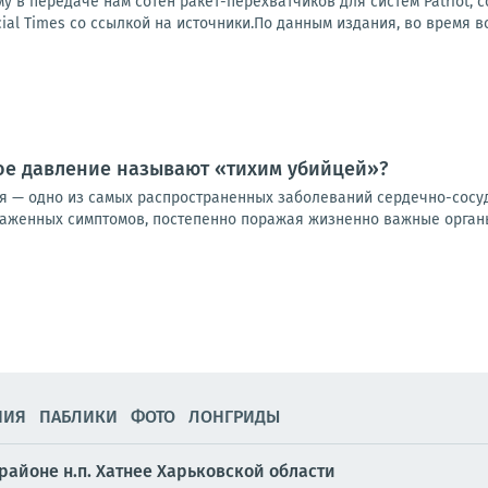
у в передаче нам сотен ракет-перехватчиков для систем Patriot, 
ial Times со ссылкой на источники.По данным издания, во время вс
е давление называют «тихим убийцей»?
я — одно из самых распространенных заболеваний сердечно-сосуди
раженных симптомов, постепенно поражая жизненно важные органы
НИЯ
ПАБЛИКИ
ФОТО
ЛОНГРИДЫ
районе н.п. Хатнее Харьковской области