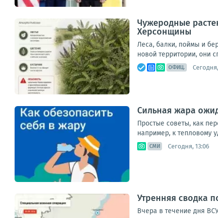
Чужеродные растен
Херсонщины
Леса, балки, поймы и б
новой территории, они с
Сегодня,
ОФИЦ.
Сильная жара ожид
Простые советы, как пер
например, к тепловому у
Сегодня, 13:06
СМИ
Утренняя сводка п
Вчера в течение дня ВС