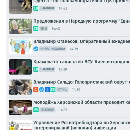
Одесса - по головам карателей ТЦК прилет
14:43
ПАБЛИКИ
Предложения в Народную программу "Един
14:43
СМИ
Владимир Оганесов: Оперативный ежеднев
14:39
НОВАЯ КАХОВКА
Крамола от садиста из ВСУ: Киев возроди
14:39
ПАБЛИКИ
Владимир Сальдо: Голопристанский округ: 
14:39
ОФИЦ.
Молодёжь Херсонской области проводит к
14:33
ПАБЛИКИ
Управление Роспотребнадзора по Херсонск
энтеровирусной (неполио) инфекции