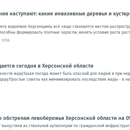
ия наступают: какие инвазивные деревья и куста
ерега водоёмов Херсонщины всё чаще становятся местом распрост
пособны формировать плотные заросли, менять условия роста расте
 13:56
ается сегодня в Херсонской области
енести жаруТакая погода может быть опасной для людей и при нед
дару.Простые советы как минимизировать последствия жары - в наш
о обстрелам левобережья Херсонской области на 09:
У выпустили из ствольной артиллерии по гражданской инфраструк