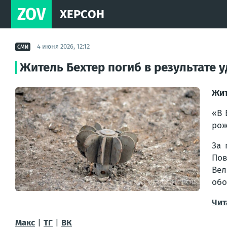
ZOV
ХЕРСОН
4 июня 2026, 12:12
СМИ
Житель Бехтер погиб в результате 
Жит
«В 
рож
За 
Пов
Вел
обо
Чит
Макс
|
ТГ
|
ВК