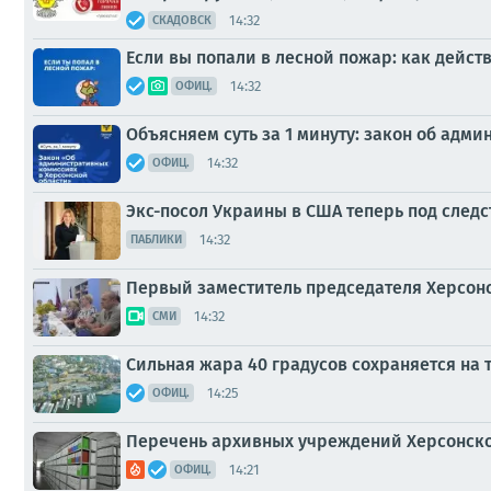
14:32
СКАДОВСК
Если вы попали в лесной пожар: как действ
14:32
ОФИЦ.
Объясняем суть за 1 минуту: закон об адм
14:32
ОФИЦ.
Экс-посол Украины в США теперь под след
14:32
ПАБЛИКИ
Первый заместитель председателя Херсонс
14:32
СМИ
Сильная жара 40 градусов сохраняется на 
14:25
ОФИЦ.
Перечень архивных учреждений Херсонско
14:21
ОФИЦ.