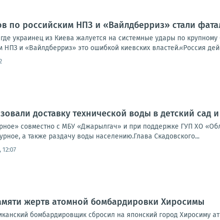
ов по российским НПЗ и «Вайлдберриз» стали фат
 где украинец из Киева жалуется на системные удары по крупному б
 НПЗ и «Вайлдберриз» это ошибкой киевских властей.«Россия дейст
2
зовали доставку технической воды в детский сад и
рное» совместно с МБУ «Джарылгач» и при поддержке ГУП ХО «Об
урное, а также раздачу воды населению.Глава Скадовского...
 12:07
памяти жертв атомной бомбардировки Хиросимы
риканский бомбардировщик сбросил на японский город Хиросиму ат