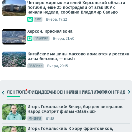
Четверо мирных жителей Херсонской области
погибли, еще 25 пострадали от атак ВСУ с
начала недели, сообщил Владимир Сальдо
Вчера, 19:22
СМИ
Херсон. Красная зона
Вчера, 21:40
ПАБЛИКИ
Китайские машины массово ломаются у россиян
из-за бензина, — mash
Вчера, 20:15
ПАБЛИКИ
ЛЕНТА
ТОП
ОФИЦ.
ВИДЕО
СМИ
ВОЕНКОРЫ
МНЕНИЯ
ПАБЛИКИ
ФОТО
ЛОНГРИДЫ
Игорь Гомольский: Вечер, бар для ветеранов.
Народ смотрит фильм «Малыш»
01:18
МНЕНИЯ
Игорь Гомольский: К хору фронтовиков,