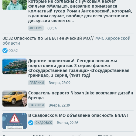
которые не согласны с Пучковым насчет
фильма «Малыш», внезапно примазался
комнатный гусар Роман Антоновский, который,
в данном случае, вообще для всех участников
дискуссии является...
00:54
МНЕНИЯ
00:32 Опасность по БПЛА Генический МО//
МЧС Херсонской
области
00:42
Дорогие подписчики!. Сегодня ночью мы
подготовили для вас 3 серию фильма
«Государственная граница» «Государственная
граница», 3 серия, (1981 год)
Вчера, 23:09
ПАБЛИКИ
Создатель первого Nissan Juke возглавит дизайн
бренда
Вчера, 22:39
ПАБЛИКИ
В Скадовском МО объявлена опасность БпЛА !
Вчера, 22:36
СКАДОВСК