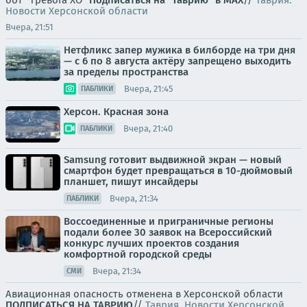
бот "Тревога ХО"
Подписаться на "Таврию" в MAX
//
Таврия.
Новости Херсонской области
Вчера, 21:51
Нетфликс запер мужика в билборде на три дня
— с 6 по 8 августа актёру запрещено выходить
за пределы пространства
Вчера, 21:45
ПАБЛИКИ
Херсон. Красная зона
Вчера, 21:40
ПАБЛИКИ
Samsung готовит выдвижной экран — новый
смартфон будет превращаться в 10-дюймовый
планшет, пишут инсайдеры
Вчера, 21:34
ПАБЛИКИ
Воссоединенные и приграничные регионы
подали более 30 заявок на Всероссийский
конкурс лучших проектов создания
комфортной городской среды
Вчера, 21:34
СМИ
Авиационная опасность отменена в Херсонской области
ПОДПИСАТЬСЯ НА ТАВРИЮ
//
Таврия. Новости Херсонской