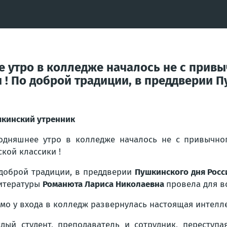
 утро в колледже началось не с привыч
 ! По доброй традиции, в преддверии П
кинский утренник
одняшнее утро в колледже началось не с привычног
ской классики
!
доброй традиции, в преддверии
Пушкинского дня Росс
итературы
Романюта Лариса Николаевна
провела для в
мо у входа в колледж развернулась настоящая интелле
дый студент, преподаватель и сотрудник, переступ