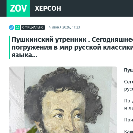
ZOV
ХЕРСОН
4 июня 2026, 11:23
ОФИЦИАЛЬНО
Пушкинский утренник . Сегодняшнее
погружения в мир русской классики
языка...
Пуш
Сег
рус
По 
и л
Пря
Каж