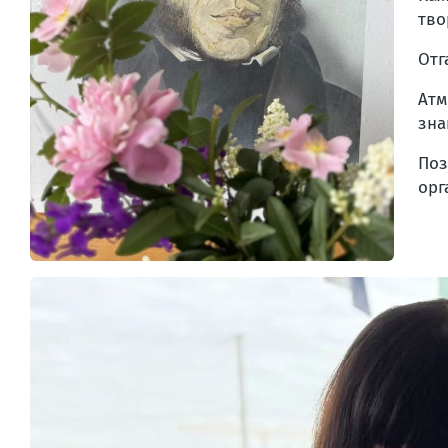
тво
Отг
Атм
зна
Поз
орг