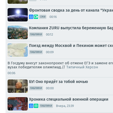
Фронтовая сводка за день от канала "Украи
00:16
СМИ
Компания ZURU выпустила беременную Бар
00:12
ПАБЛИКИ
Поезд между Москвой и Пекином может ск
00:09
ПАБЛИКИ
В Госдуму внесут законопроект об отмене ЕГЭ и замене е
вузах победителям олимпиад.//
Типичный Херсон
00:06
БУ! Оно придёт за тобой ночью
00:00
ПАБЛИКИ
Хроника специальной военной операции
Вчера, 23:39
ПАБЛИКИ