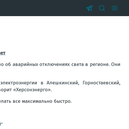
вет
о об аварийных отключениях света в регионе. Они
лектроэнергии в Алешкинский, Горностаевский,
ворит «Херсонэнерго».
елать все максимально быстро.
И"