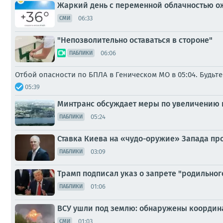
Жаркий день с переменной облачностью ожи
06:33
СМИ
"Непозволительно оставаться в стороне"
06:06
ПАБЛИКИ
Отбой опасности по БПЛА в Геническом МО в 05:04. Будьт
05:39
Минтранс обсуждает меры по увеличению 
05:24
ПАБЛИКИ
Ставка Киева на «чудо-оружие» Запада пр
03:09
ПАБЛИКИ
Трамп подписал указ о запрете "родильног
01:06
ПАБЛИКИ
ВСУ ушли под землю: обнаружены координ
01:03
СМИ