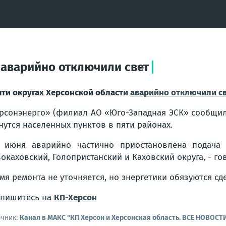
 аварийно отключили свет
яти округах Херсонской области
аварийно отключили с
рсонэнерго» (филиал АО «Юго-Западная ЭСК» сообщил
нутся населенных пунктов в пяти районах.
 июня аварийно частично приостановлена подача э
окаховский, Голопристанский и Каховский округа, - го
мя ремонта не уточняется, но энергетики обязуются сд
пишитесь на
КП-Херсон
очник:
Канал в МАКС "КП Херсон и Херсонская область. ВСЕ НОВОСТ