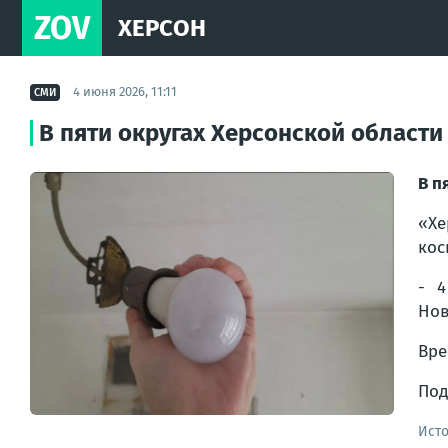
ZOV
ХЕРСОН
4 июня 2026, 11:11
СМИ
В пяти округах Херсонской области
В п
«Хе
кос
- 4
Нов
Вре
Под
Ист