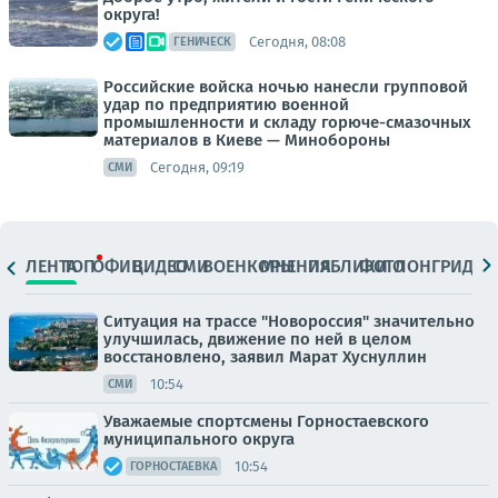
округа!
Сегодня, 08:08
ГЕНИЧЕСК
Российские войска ночью нанесли групповой
удар по предприятию военной
промышленности и складу горюче-смазочных
материалов в Киеве — Минобороны
Сегодня, 09:19
СМИ
ЛЕНТА
ТОП
ОФИЦ.
ВИДЕО
СМИ
ВОЕНКОРЫ
МНЕНИЯ
ПАБЛИКИ
ФОТО
ЛОНГРИДЫ
Ситуация на трассе "Новороссия" значительно
улучшилась, движение по ней в целом
восстановлено, заявил Марат Хуснуллин
10:54
СМИ
Уважаемые спортсмены Горностаевского
муниципального округа
10:54
ГОРНОСТАЕВКА