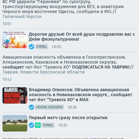
ВС РФ ударили "Геранями" по сухогрузу,
транспортирующему вооружение для ВСУ, в акватории
Черного моря восточнее Одессы, сообщили в МО.//
Типичный Херсон
10:51
Дорогие друзья! От всей души поздравляю вас с
Днём физкультурника!
10:50
ОФИЦ.
Авиационная опасность объявлена в Голопристанском,
Алешкинском, Каховском и Новокаховском округах,
сообщает
чат-бот "Тревога ХО"
ПОДПИСАТЬСЯ НА ТАВРИЮ
//
Таврия. Новости Херсонской области
10:42
Владимир Оганесов: Объявлена авиационная
опасность в Новокаховском округе , сообщает
чат-бот "Тревога ХО" в MAX
10:36
НОВАЯ КАХОВКА
Первый матч сразу после открытия
10:33
ОФИЦ.