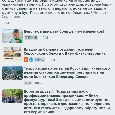
Сотрудники ТЦК выловили мужчину на огороде, пишут
украинские паблики. При этом двух женщин, которые были
с ним, повалили на землю и держали, пока не затащили
мужчину в бус. Где снято видео, не сообщается.//
Новости
Херсонщины
10:31
Девочек в два раза больше, чем мальчиков!
10:31
ПАБЛИКИ
Владимир Сальдо поздравил жителей
Херсонской области с Днём физкультурника
10:31
ОФИЦ.
Террор мирных жителей России для киевского
режима становится заменой результатов на
поле боя, заявил Владимир Сальдо
10:24
СМИ
Дорогие друзья!. Поздравляю вас с
профессиональным праздником — Днём
физкультурника! Этот день символизирует не
просто спортивные достижения, но и единство
всех, кто стремится к здоровому образу жизни,
кто верит в силу...