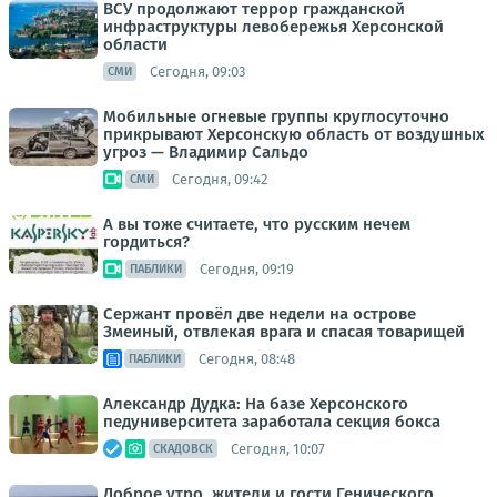
ВСУ продолжают террор гражданской
инфраструктуры левобережья Херсонской
области
Сегодня, 09:03
СМИ
Мобильные огневые группы круглосуточно
прикрывают Херсонскую область от воздушных
угроз — Владимир Сальдо
Сегодня, 09:42
СМИ
А вы тоже считаете, что русским нечем
гордиться?
Сегодня, 09:19
ПАБЛИКИ
Сержант провёл две недели на острове
Змеиный, отвлекая врага и спасая товарищей
Сегодня, 08:48
ПАБЛИКИ
Александр Дудка: На базе Херсонского
педуниверситета заработала секция бокса
Сегодня, 10:07
СКАДОВСК
Доброе утро, жители и гости Генического