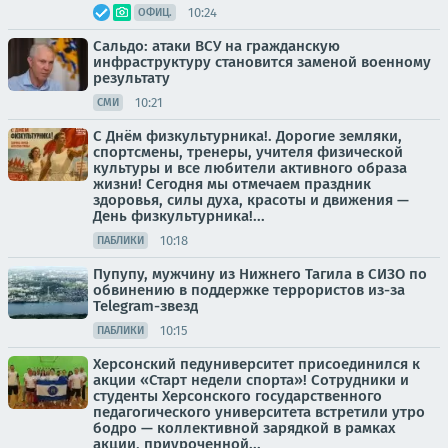
10:24
ОФИЦ.
Сальдо: атаки ВСУ на гражданскую
инфраструктуру становится заменой военному
результату
10:21
СМИ
С Днём физкультурника!. Дорогие земляки,
спортсмены, тренеры, учителя физической
культуры и все любители активного образа
жизни! Сегодня мы отмечаем праздник
здоровья, силы духа, красоты и движения —
День физкультурника!...
10:18
ПАБЛИКИ
Пупупу, мужчину из Нижнего Тагила в СИЗО по
обвинению в поддержке террористов из-за
Telegram-звезд
10:15
ПАБЛИКИ
Херсонский педуниверситет присоединился к
акции «Старт недели спорта»! Сотрудники и
студенты Херсонского государственного
педагогического университета встретили утро
бодро — коллективной зарядкой в рамках
акции, приуроченной...