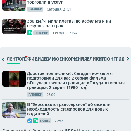
торговли и услуг
Сегодня, 21:31
ПАБЛИКИ
360 км/ч, миллиметры до асфальта и ни
секунды на страх
Сегодня, 21:24
ПАБЛИКИ
ЛЕНТА
ТОП
ОФИЦ.
ВИДЕО
СМИ
ВОЕНКОРЫ
МНЕНИЯ
ПАБЛИКИ
ФОТО
ЛОНГРИДЫ
Дорогие подписчики!. Сегодня ночью мы
подготовили для вас 2 серию фильма
«Государственная граница» «Государственная
граница», 2 серия, (1980 год)
23:00
ПАБЛИКИ
В "Херсонавтотранссервисе" объяснили
необходимость стажировок для новых
водителей
22:52
ОФИЦ.
Генический район, опасность БПЛА//
На самом деле в