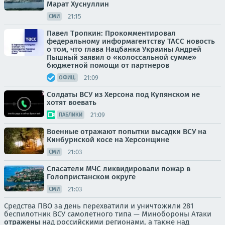
Марат Хуснуллин
21:15
СМИ
Павел Тропкин: Прокомментировал
федеральному информагентству ТАСС новость
о том, что глава Нацбанка Украины Андрей
Пышный заявил о «колоссальной сумме»
бюджетной помощи от партнеров
21:09
ОФИЦ.
Солдаты ВСУ из Херсона под Купянском не
хотят воевать
21:09
ПАБЛИКИ
Военные отражают попытки высадки ВСУ на
Кинбурнской косе на Херсонщине
21:03
СМИ
Спасатели МЧС ликвидировали пожар в
Голопристанском округе
21:03
СМИ
Средства ПВО за день перехватили и уничтожили 281
беспилотник ВСУ самолетного типа — Минобороны Атаки
отражены
над российскими регионами, а также над