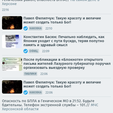
Херсоне
22:16
Павел Филипчук: Такую красоту и величие
может создать только Бог!
22:10
КАХОВКА
Константин Басюк: Печально наблюдать, как
Япония уходит с пути бусидо, теряя попутно
память и здравый смысл
22:09
ОФИЦ.
После публикации в «Блокноте» открытого
письма жителей Лазурного губернатор поручил
организовать выездную проверку
22:06
ПАБЛИКИ
Павел Филипчук: Такую красоту и величие
может создать только Бог!
22:06
КАХОВКА
Опасность по БПЛА в Геническом МО в 21:52. Будьте
бдительны. Телефон экстренной службы – 101.//
МЧС
Херсонской области