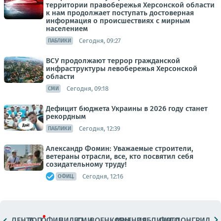
территории правобережья Херсонской области
к нам продолжает поступать достоверная
информация о происшествиях с мирным
населением
Сегодня, 09:27
ПАБЛИКИ
ВСУ продолжают террор гражданской
инфраструктуры левобережья Херсонской
области
Сегодня, 09:18
СМИ
Дефицит бюджета Украины в 2026 году станет
рекордным
Сегодня, 12:39
ПАБЛИКИ
Александр Фомин: Уважаемые строители,
ветераны отрасли, все, кто посвятил себя
созидательному труду!
Сегодня, 12:16
ОФИЦ.
ЛЕНТА
ТОП
ОФИЦ.
ВИДЕО
СМИ
ВОЕНКОРЫ
МНЕНИЯ
ПАБЛИКИ
ФОТО
ЛОНГРИДЫ