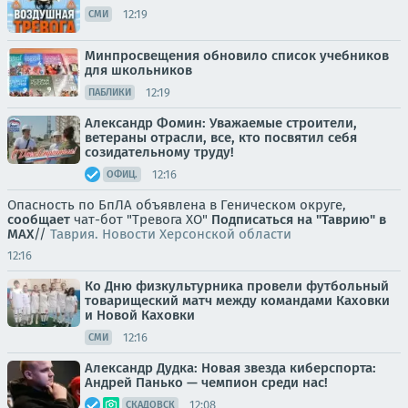
12:19
СМИ
Минпросвещения обновило список учебников
для школьников
12:19
ПАБЛИКИ
Александр Фомин: Уважаемые строители,
ветераны отрасли, все, кто посвятил себя
созидательному труду!
12:16
ОФИЦ.
Опасность по БпЛА объявлена в Геническом округе,
сообщает
чат-бот "Тревога ХО"
Подписаться на "Таврию" в
MAX
//
Таврия. Новости Херсонской области
12:16
Ко Дню физкультурника провели футбольный
товарищеский матч между командами Каховки
и Новой Каховки
12:16
СМИ
Александр Дудка: Новая звезда киберспорта:
Андрей Панько — чемпион среди нас!
12:08
СКАДОВСК