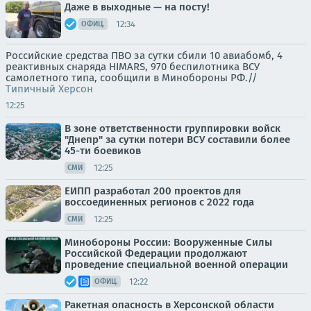
Даже в выходные — на посту!
12:34
ОФИЦ.
Российские средства ПВО за сутки сбили 10 авиабомб, 4
реактивных снаряда HIMARS, 970 беспилотника ВСУ
самолетного типа, сообщили в Минобороны РФ.//
Типичный Херсон
12:25
В зоне ответственности группировки войск
"Днепр" за сутки потери ВСУ составили более
45-ти боевиков
12:25
СМИ
ЕИПП разработал 200 проектов для
воссоединенных регионов с 2022 года
12:25
СМИ
Минобороны России: Вооруженные Силы
Российской Федерации продолжают
проведение специальной военной операции
12:22
ОФИЦ.
Ракетная опасность в Херсонской области