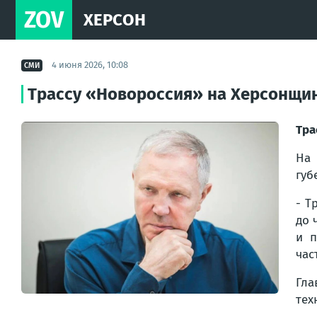
ZOV
ХЕРСОН
4 июня 2026, 10:08
СМИ
Трассу «Новороссия» на Херсонщи
Тра
На
губ
- Т
до 
и п
час
Гла
тех