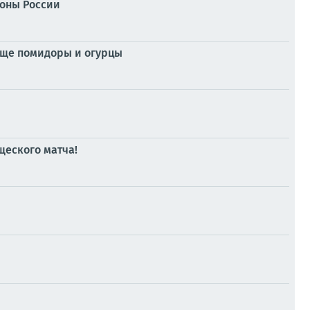
роны России
еще помидоры и огурцы
щеского матча!