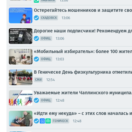
13:06
ПАБЛИКИ
Остерегайтесь мошенников и защитите св
13:06
СКАДОВСК
Дорогие наши подписчики! Рекомендуем дл
13:06
ОФИЦ.
«Мобильный избиратель»: более 100 жител
13:03
ОФИЦ.
В Геническе День физкультурника отметил
12:54
СМИ
Уважаемые жители Чаплинского муниципал
12:48
ОФИЦ.
«Идти ему некуда» – с этих слов началась 
12:48
ГЕНИЧЕСК