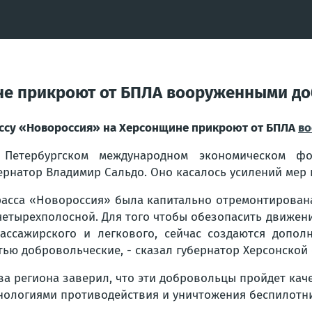
не прикроют от БПЛА вооруженными д
ссу «Новороссия» на Херсонщине прикроют от БПЛА
во
 Петербургском международном экономическом ф
ернатор Владимир Сальдо. Оно касалось усилений мер
расса «Новороссия» была капитально отремонтирована
четырехполосной. Для того чтобы обезопасить движение
ассажирского и легкового, сейчас создаются допо
тью добровольческие, - сказал губернатор Херсонской
ва региона заверил, что эти добровольцы пройдет ка
нологиями противодействия и уничтожения беспилотн