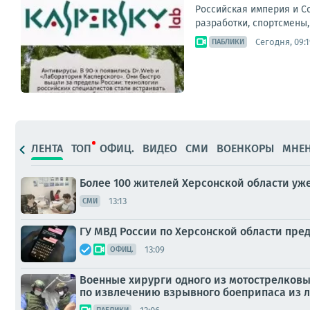
Российская империя и Со
разработки, спортсмены,
Сегодня, 09:1
ПАБЛИКИ
ЛЕНТА
ТОП
ОФИЦ.
ВИДЕО
СМИ
ВОЕНКОРЫ
МНЕ
Более 100 жителей Херсонской области уж
13:13
СМИ
ГУ МВД России по Херсонской области пре
13:09
ОФИЦ.
Военные хирурги одного из мотострелков
по извлечению взрывного боеприпаса из л