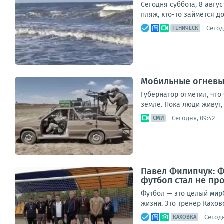
Сегодня суббота, 8 авгу
пляж, кто-то займется д
Сегод
ГЕНИЧЕСК
Мобильные огневые
Губернатор отметил, чт
земле. Пока люди живут, 
Сегодня, 09:42
СМИ
Павел Филипчук: Фу
футбол стал не пр
Футбол — это целый мирС
жизни. Это тренер Кахо
Сегодн
КАХОВКА