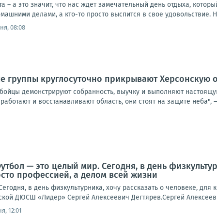
ста – а это значит, что нас ждет замечательный день отдыха, котор
омашними делами, а кто-то просто выспится в свое удовольствие. Н
ня, 08:08
 группы круглосуточно прикрывают Херсонскую о
о бойцы демонстрируют собранность, выучку и выполняют настоящу
работают и восстанавливают область, они стоят на защите неба", —.
тбол — это целый мир. Сегодня, в день физкультур
осто профессией, а делом всей жизни
егодня, в день физкультурника, хочу рассказать о человеке, для 
вской ДЮСШ «Лидер» Сергей Алексеевич Дегтярев.Сергей Алексееви
я, 12:01