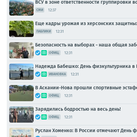
ВСУ в зоне ответственности группировки в
12:37
СМИ
Еще кадры урожая из херсонских защитных
12:31
ПАБЛИКИ
Безопасность на выборах - наша общая заб
12:31
ОФИЦ.
Надежда Бабешко: День физкультурника в 
12:31
ИВАНОВКА
В Аскании-Нова прошли спортивные эстаф
12:31
ОФИЦ.
Зарядились бодростью на весь день!
12:31
ОФИЦ.
Руслан Хоменко: В России отмечают День ф