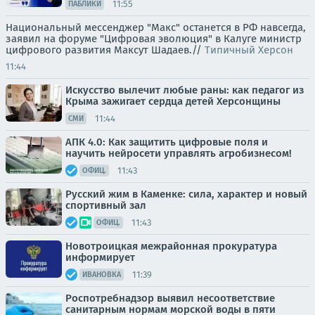
11:55
ПАБЛИКИ
Национальный мессенджер "Макс" останется в РФ навсегда,
заявил на форуме "Цифровая эволюция" в Калуге министр
цифрового развития Максут Шадаев.//
Типичный Херсон
11:44
Искусство вылечит любые раны: как педагог из
Крыма зажигает сердца детей Херсонщины
11:44
СМИ
АПК 4.0: Как защитить цифровые поля и
научить нейросети управлять агробизнесом!
11:43
ОФИЦ.
Русский жим в Каменке: сила, характер и новый
спортивный зал
11:43
ОФИЦ.
Новотроицкая межрайонная прокуратура
информирует
11:39
ИВАНОВКА
Роспотребнадзор выявил несоответствие
санитарным нормам морской воды в пяти