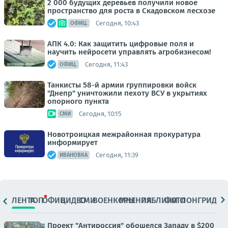
2 000 будущих деревьев получили новое
пространство для роста в Скадовском лесхозе
Сегодня, 10:43
ОФИЦ.
АПК 4.0: Как защитить цифровые поля и
научить нейросети управлять агробизнесом!
Сегодня, 11:43
ОФИЦ.
Танкисты 58-й армии группировки войск
"Днепр" уничтожили пехоту ВСУ в укрытиях
опорного пункта
Сегодня, 10:15
СМИ
Новотроицкая межрайонная прокуратура
информирует
Сегодня, 11:39
ИВАНОВКА
ЛЕНТА
ТОП
ОФИЦ.
ВИДЕО
СМИ
ВОЕНКОРЫ
МНЕНИЯ
ПАБЛИКИ
ФОТО
ЛОНГРИДЫ
Проект "Антироссия" обошелся Западу в $200