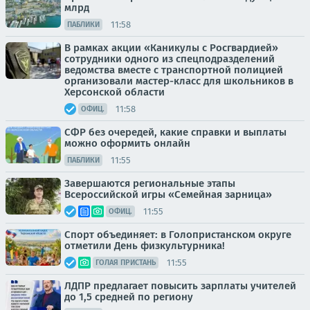
млрд
11:58
ПАБЛИКИ
В рамках акции «Каникулы с Росгвардией»
сотрудники одного из спецподразделений
ведомства вместе с транспортной полицией
организовали мастер-класс для школьников в
Херсонской области
11:58
ОФИЦ.
СФР без очередей, какие справки и выплаты
можно оформить онлайн
11:55
ПАБЛИКИ
Завершаются региональные этапы
Всероссийской игры «Семейная зарница»
11:55
ОФИЦ.
Спорт объединяет: в Голопристанском округе
отметили День физкультурника!
11:55
ГОЛАЯ ПРИСТАНЬ
ЛДПР предлагает повысить зарплаты учителей
до 1,5 средней по региону