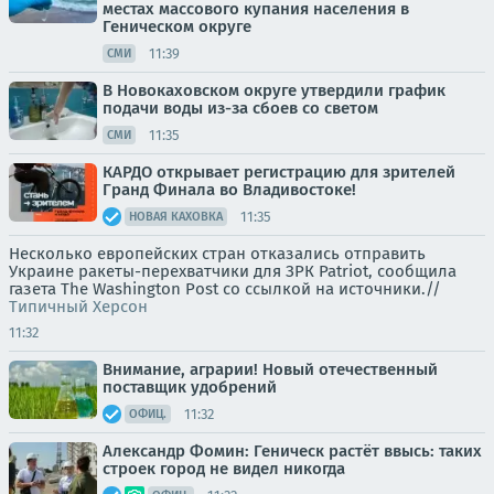
местах массового купания населения в
Геническом округе
11:39
СМИ
В Новокаховском округе утвердили график
подачи воды из-за сбоев со светом
11:35
СМИ
КАРДО открывает регистрацию для зрителей
Гранд Финала во Владивостоке!
11:35
НОВАЯ КАХОВКА
Несколько европейских стран отказались отправить
Украине ракеты-перехватчики для ЗРК Patriot, сообщила
газета The Washington Post со ссылкой на источники.//
Типичный Херсон
11:32
Внимание, аграрии! Новый отечественный
поставщик удобрений
11:32
ОФИЦ.
Александр Фомин: Геническ растёт ввысь: таких
строек город не видел никогда