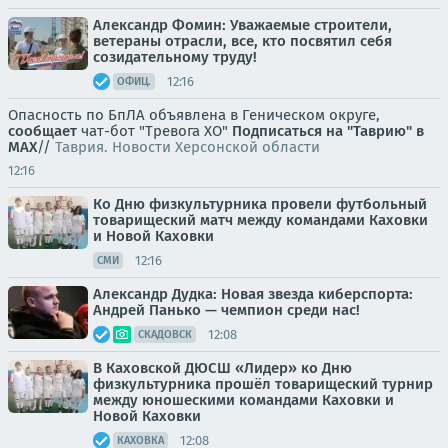
Александр Фомин: Уважаемые строители,
ветераны отрасли, все, кто посвятил себя
созидательному труду!
12:16
ОФИЦ.
Опасность по БпЛА объявлена в Геническом округе,
сообщает
чат-бот "Тревога ХО"
Подписаться на "Таврию" в
MAX
//
Таврия. Новости Херсонской области
12:16
Ко Дню физкультурника провели футбольный
товарищеский матч между командами Каховки
и Новой Каховки
12:16
СМИ
Александр Дудка: Новая звезда киберспорта:
Андрей Панько — чемпион среди нас!
12:08
СКАДОВСК
В Каховской ДЮСШ «Лидер» ко Дню
физкультурника прошёл товарищеский турнир
между юношескими командами Каховки и
Новой Каховки
12:08
КАХОВКА