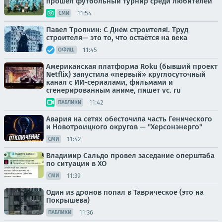
прошел футбольный турнир среди любителей
11:54
СМИ
Павел Тропкин: С Днём строителя!. Труд
строителя— это то, что остаётся на века
11:45
ОФИЦ.
Американская платформа Roku (бывший проект
Netflix) запустила «первый» круглосуточный
канал с ИИ-сериалами, фильмами и
сгенерированным аниме, пишет vc. ru
11:42
ПАБЛИКИ
Авария на сетях обесточила часть Генического
и Новотроицкого округов — "Херсонэнерго"
11:42
СМИ
Владимир Сальдо провел заседание оперштаба
по ситуации в ХО
11:39
СМИ
Один из дронов попал в Таврическое (это на
Покрышева)
11:36
ПАБЛИКИ