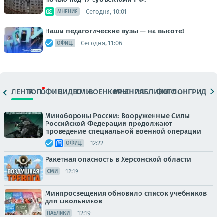
Сегодня, 10:01
МНЕНИЯ
Наши педагогические вузы — на высоте!
Сегодня, 11:06
ОФИЦ.
ЛЕНТА
ТОП
ОФИЦ.
ВИДЕО
СМИ
ВОЕНКОРЫ
МНЕНИЯ
ПАБЛИКИ
ФОТО
ЛОНГРИДЫ
Минобороны России: Вооруженные Силы
Российской Федерации продолжают
проведение специальной военной операции
12:22
ОФИЦ.
Ракетная опасность в Херсонской области
12:19
СМИ
Минпросвещения обновило список учебников
для школьников
12:19
ПАБЛИКИ