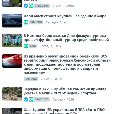
Сегодня, 07:10
СКАДОВСК
Илон Маск строит крупнейшее здание в мире
Сегодня, 10:43
ПАБЛИКИ
В Нижних Серогозах ко Дню физкультурника
прошел футбольный турнир среди любителей
Сегодня, 11:54
СМИ
Из временно оккупированной боевиками ВСУ
территории правобережья Херсонской области
к нам продолжает поступать достоверная
информация о происшествиях с мирным
населением
Сегодня, 09:27
ПАБЛИКИ
Зарядка в ХАУ — Приёмная комиссия приняла
участие в акции «Старт недели спорта»!
Сегодня, 10:09
СКАДОВСК
Олег Царёв: 153 украинских БПЛА сбито ПВО
ночью над 17 субъектами РФ: