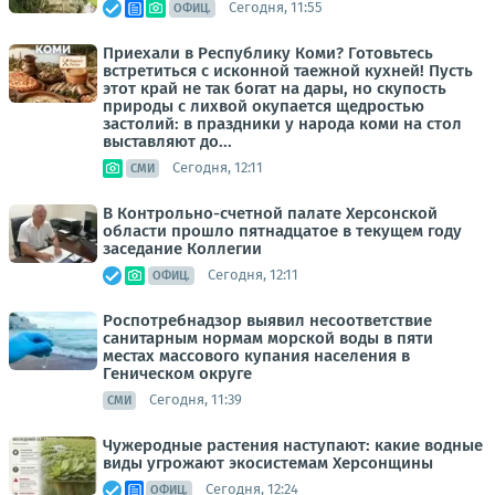
Сегодня, 11:55
ОФИЦ.
Приехали в Республику Коми? Готовьтесь
встретиться с исконной таежной кухней! Пусть
этот край не так богат на дары, но скупость
природы с лихвой окупается щедростью
застолий: в праздники у народа коми на стол
выставляют до...
Сегодня, 12:11
СМИ
В Контрольно-счетной палате Херсонской
области прошло пятнадцатое в текущем году
заседание Коллегии
Сегодня, 12:11
ОФИЦ.
Роспотребнадзор выявил несоответствие
санитарным нормам морской воды в пяти
местах массового купания населения в
Геническом округе
Сегодня, 11:39
СМИ
Чужеродные растения наступают: какие водные
виды угрожают экосистемам Херсонщины
Сегодня, 12:24
ОФИЦ.