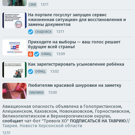
13:11
СМИ
На портале госуслуг запущен сервис
«жизненная ситуация» для восстановления и
замены документов
13:11
СКАДОВСК
Приходите на выборы — ваш голос решает
будущее всей страны!
13:09
ОФИЦ.
Как зарегистрировать усыновление ребёнка
13:02
ОФИЦ.
Любителям красивой шнуровки на заметку
13:00
ПАБЛИКИ
Авиационная опасность объявлена в Голопристанском,
Алешкинском, Каховском, Новокаховском, Горностаевском,
Великолепетихском и Верхнерогачикском округах,
сообщает
чат-бот "Тревога ХО"
ПОДПИСАТЬСЯ НА ТАВРИЮ
//
Таврия. Новости Херсонской области
12:51