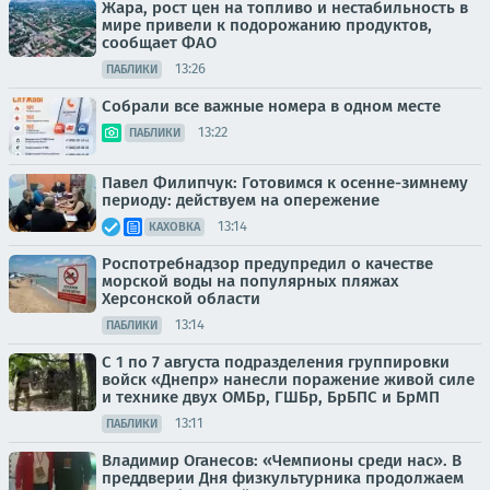
Жара, рост цен на топливо и нестабильность в
мире привели к подорожанию продуктов,
сообщает ФАО
13:26
ПАБЛИКИ
Собрали все важные номера в одном месте
13:22
ПАБЛИКИ
Павел Филипчук: Готовимся к осенне-зимнему
периоду: действуем на опережение
13:14
КАХОВКА
Роспотребнадзор предупредил о качестве
морской воды на популярных пляжах
Херсонской области
13:14
ПАБЛИКИ
С 1 по 7 августа подразделения группировки
войск «Днепр» нанесли поражение живой силе
и технике двух ОМБр, ГШБр, БрБПС и БрМП
13:11
ПАБЛИКИ
Владимир Оганесов: «Чемпионы среди нас». В
преддверии Дня физкультурника продолжаем