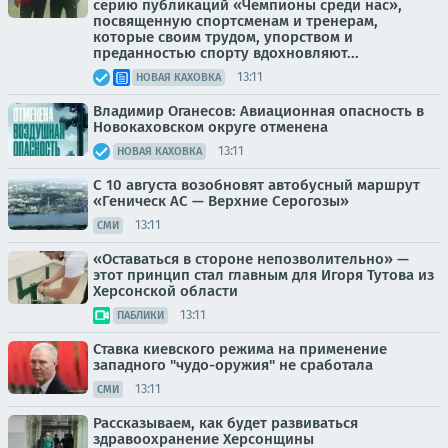
серию публикаций «Чемпионы среди нас»,
посвященную спортсменам и тренерам,
которые своим трудом, упорством и
преданностью спорту вдохновляют...
13:11
НОВАЯ КАХОВКА
Владимир Оганесов: Авиационная опасность в
Новокаховском округе отменена
13:11
НОВАЯ КАХОВКА
С 10 августа возобновят автобусный маршрут
«Геническ АС — Верхние Серогозы»
13:11
СМИ
«Оставаться в стороне непозволительно» —
этот принцип стал главным для Игоря Тутова из
Херсонской области
13:11
ПАБЛИКИ
Ставка киевского режима на применение
западного "чудо-оружия" не сработала
13:11
СМИ
Рассказываем, как будет развиваться
здравоохранение Херсонщины