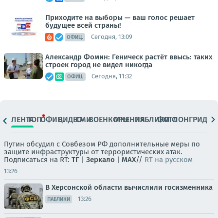
Приходите на выборы — ваш голос решает
будущее всей страны!
Сегодня, 13:09
ОФИЦ.
Александр Фомин: Геническ растёт ввысь: таких
строек город не видел никогда
Сегодня, 11:32
ОФИЦ.
ЛЕНТА
ТОП
ОФИЦ.
ВИДЕО
СМИ
ВОЕНКОРЫ
МНЕНИЯ
ПАБЛИКИ
ФОТО
ЛОНГРИДЫ
Путин обсудил с Совбезом РФ дополнительные меры по
защите инфраструктуры от террористических атак.
Подписаться на RT:
ТГ
|
Зеркало
|
MAX
//
RT на русском
13:26
В Херсонской области вычислили госизменника
13:26
ПАБЛИКИ