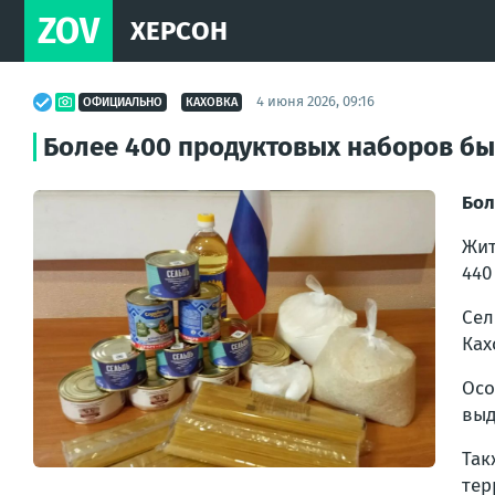
ZOV
ХЕРСОН
4 июня 2026, 09:16
ОФИЦИАЛЬНО
КАХОВКА
Более 400 продуктовых наборов б
Бол
Жит
440
Сел
Ках
Осо
выд
Та
тер