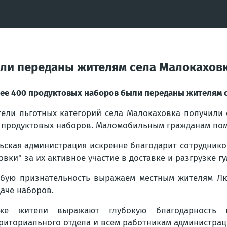
ыли переданы жителям села Малокахов
ее 400 продуктовых наборов были переданы жителям 
ели льготных категорий села Малокаховка получили 
 продуктовых наборов. Маломобильным гражданам пом
ьская администрация искренне благодарит сотруднико
овки" за их активное участие в доставке и разгрузке 
бую признательность выражаем местным жителям Лю
аче наборов.
кже жители выражают глубокую благодарность г
риториального отдела и всем работникам администрац