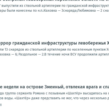
У выпустили из ствольной артиллерии по гражданской инфраструк
ары были нанесены по н.п.:Каховка — 3снаряда;Любимовка — 2 снар
еррор гражданской инфраструктуры левобережья 
ли 13 снарядов из ствольной артиллерии по населенным пунктам Х
ховка — 6; Раздольное — 2.В течение ночи ВСУ продолжили артилл
е недели на острове Змеиный, отвлекая врага и с
ода группа сержанта Романа с позывным «Шахтёр» высадилась на 
ов воды. «Шахтёр» даже представить не мог, что через несколько дн
48