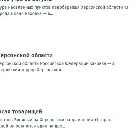
туре населенных пунктов левобережья Херсонской области 13
яда;Новая Каховка — 6...
Херсонской области
ерсонской области Российской Федерации:Каховка — 3;
ерийский террор Херсонской...
пасая товарищей
остров Змеиный на Херсонском направлении. От врага
ей он останется один на две...