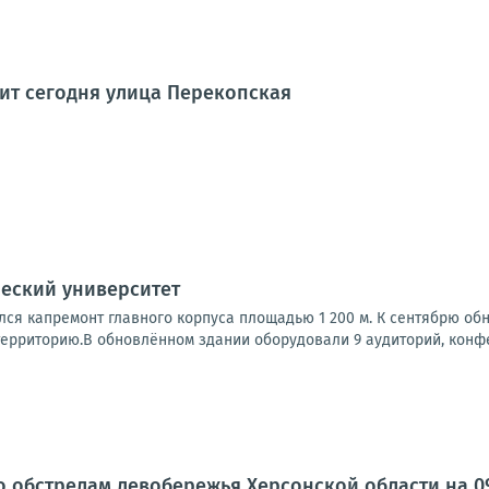
дит сегодня улица Перекопская
еский университет
лся капремонт главного корпуса площадью 1 200 м. К сентябрю об
ерриторию.В обновлённом здании оборудовали 9 аудиторий, конфер
о обстрелам левобережья Херсонской области на 09: