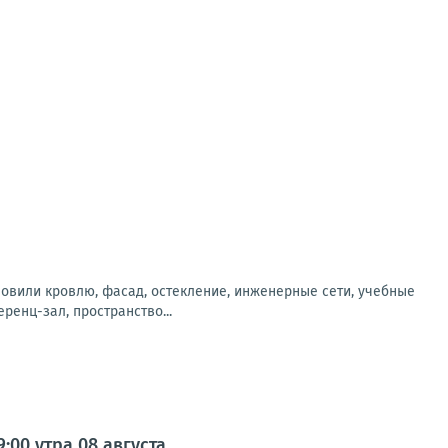
новили кровлю, фасад, остекление, инженерные сети, учебные
енц-зал, пространство...
00 утра 08 августа