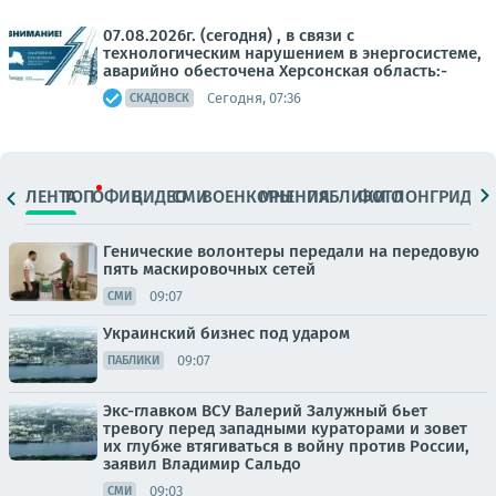
07.08.2026г. (сегодня) , в связи с
технологическим нарушением в энергосистеме,
аварийно обесточена Херсонская область:-
Сегодня, 07:36
СКАДОВСК
ЛЕНТА
ТОП
ОФИЦ.
ВИДЕО
СМИ
ВОЕНКОРЫ
МНЕНИЯ
ПАБЛИКИ
ФОТО
ЛОНГРИДЫ
Генические волонтеры передали на передовую
пять маскировочных сетей
09:07
СМИ
Украинский бизнес под ударом
09:07
ПАБЛИКИ
Экс-главком ВСУ Валерий Залужный бьет
тревогу перед западными кураторами и зовет
их глубже втягиваться в войну против России,
заявил Владимир Сальдо
09:03
СМИ