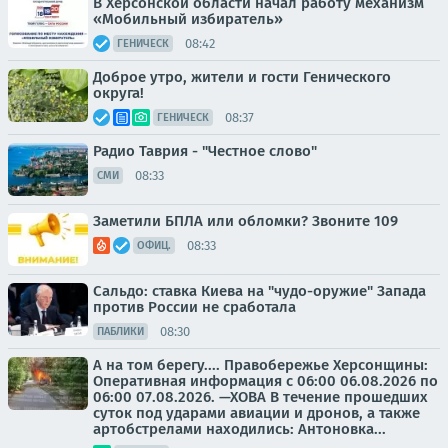
В Херсонской области начал работу механизм
«Мобильный избиратель»
08:42
ГЕНИЧЕСК
Доброе утро, жители и гости Генического
округа!
08:37
ГЕНИЧЕСК
Радио Таврия - "Честное слово"
08:33
СМИ
Заметили БПЛА или обломки? Звоните 109
08:33
ОФИЦ.
Сальдо: ставка Киева на "чудо-оружие" Запада
против России не сработала
08:30
ПАБЛИКИ
А на том берегу.... Правобережье Херсонщины:
Оперативная информация с 06:00 06.08.2026 по
06:00 07.08.2026. —ХОВА В течение прошедших
суток под ударами авиации и дронов, а также
артобстрелами находились: Антоновка...