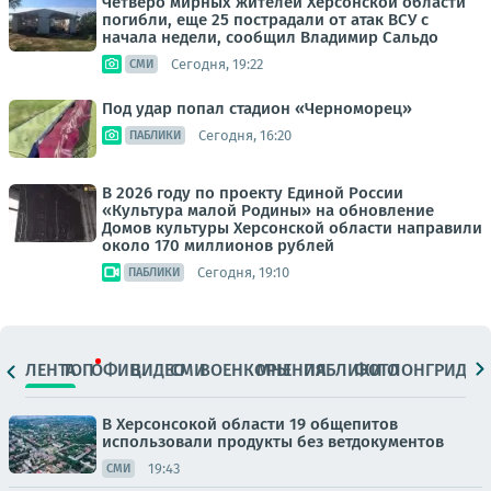
Четверо мирных жителей Херсонской области
погибли, еще 25 пострадали от атак ВСУ с
начала недели, сообщил Владимир Сальдо
Сегодня, 19:22
СМИ
Под удар попал стадион «Черноморец»
Сегодня, 16:20
ПАБЛИКИ
В 2026 году по проекту Единой России
«Культура малой Родины» на обновление
Домов культуры Херсонской области направили
около 170 миллионов рублей
Сегодня, 19:10
ПАБЛИКИ
ЛЕНТА
ТОП
ОФИЦ.
ВИДЕО
СМИ
ВОЕНКОРЫ
МНЕНИЯ
ПАБЛИКИ
ФОТО
ЛОНГРИДЫ
В Херсонсокой области 19 общепитов
использовали продукты без ветдокументов
19:43
СМИ