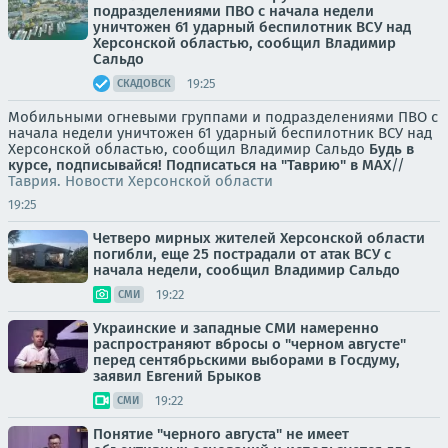
подразделениями ПВО с начала недели
уничтожен 61 ударный беспилотник ВСУ над
Херсонской областью, сообщил Владимир
Сальдо
19:25
СКАДОВСК
Мобильными огневыми группами и подразделениями ПВО с
начала недели уничтожен 61 ударный беспилотник ВСУ над
Херсонской областью, сообщил Владимир Сальдо
Будь в
курсе, подписывайся!
Подписаться на "Таврию" в MAX
//
Таврия. Новости Херсонской области
19:25
Четверо мирных жителей Херсонской области
погибли, еще 25 пострадали от атак ВСУ с
начала недели, сообщил Владимир Сальдо
19:22
СМИ
Украинские и западные СМИ намеренно
распространяют вбросы о "черном августе"
перед сентябрьскими выборами в Госдуму,
заявил Евгений Брыков
19:22
СМИ
Понятие "черного августа" не имеет