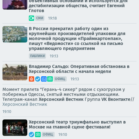
объективных оснований и используется для
дестабилизации общества, считает Евгений
Глотов
19:18
СМИ
В России прекратил работу один из
крупнейших производителей упаковки для
молочной продукции «Праймкартонпак»,
пишут «Ведомости» со ссылкой на письмо
управляющего предприятием
19:13
ПАБЛИКИ
Владимир Сальдо: Оперативная обстановка в
Херсонской области с начала недели
19:13
ОФИЦ.
Момент прилета "Герань-4 сикер" рядом с сухогрузом у
побережья Одессы, снятый местными отдыхающими.
Телеграм-канал
Херсонский Вестник
Группа
VK Вконтакте
//
Херсонский Вестник
19:10
Херсонский театр триумфально выступил в
Москве на главной сцене фестиваля!
19:10
ОФИЦ.