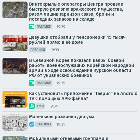
Винтокрылые операторы Центра провели
быструю ревизию вражеского имущества,
разом лишив гарнизон связи, брони и
последних запасов на складе
19:39
ПАБЛИКИ
Девушки отобрали у пенсионерки 15 тысяч
рублей прямо в её доме
19:39
ПАБЛИКИ
В Северной Корее показали кадры боевой
работы военнослужащих Корейской народной
армии в ходе освобождения Курской области
РФ от украинских боевиков
19:39
ПАБЛИКИ
Как установить приложение "Таврия" на Android
TV с помощью APK-файла?
19:34
СМИ
Маленькая разминка для ума
19:31
КАХОВКА
Мобильными огневыми группами и