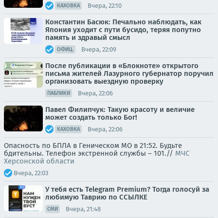
Вчера, 22:10
КАХОВКА
Константин Басюк: Печально наблюдать, как
Япония уходит с пути бусидо, теряя попутно
память и здравый смысл
Вчера, 22:09
ОФИЦ.
После публикации в «Блокноте» открытого
письма жителей Лазурного губернатор поручил
организовать выездную проверку
Вчера, 22:06
ПАБЛИКИ
Павел Филипчук: Такую красоту и величие
может создать только Бог!
Вчера, 22:06
КАХОВКА
Опасность по БПЛА в Геническом МО в 21:52. Будьте
бдительны. Телефон экстренной службы – 101.//
МЧС
Херсонской области
Вчера, 22:03
У тебя есть Telegram Premium? Тогда голосуй за
любимую Таврию по ССЫЛКЕ
Вчера, 21:48
СМИ