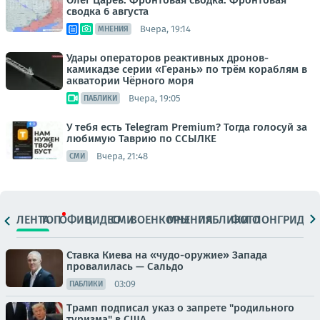
Олег Царёв: Фронтовая сводка. Фронтовая
сводка 6 августа
Вчера, 19:14
МНЕНИЯ
Удары операторов реактивных дронов-
камикадзе серии «Герань» по трём кораблям в
акватории Чёрного моря
Вчера, 19:05
ПАБЛИКИ
У тебя есть Telegram Premium? Тогда голосуй за
любимую Таврию по ССЫЛКЕ
Вчера, 21:48
СМИ
ЛЕНТА
ТОП
ОФИЦ.
ВИДЕО
СМИ
ВОЕНКОРЫ
МНЕНИЯ
ПАБЛИКИ
ФОТО
ЛОНГРИДЫ
Ставка Киева на «чудо-оружие» Запада
провалилась — Сальдо
03:09
ПАБЛИКИ
Трамп подписал указ о запрете "родильного
туризма" в США