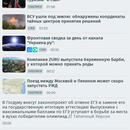
01:06
ПАБЛИКИ
ВСУ ушли под землю: обнаружены координаты
тайных центров принятия решений
01:03
СМИ
Фронтовая сводка за день от канала
"Украина.ру":
00:16
СМИ
Компания ZURU выпустила беременную Барби,
у которой можно принять роды
00:12
ПАБЛИКИ
Поезд между Москвой и Пекином может скоро
запустить РЖД
00:09
ПАБЛИКИ
В Госдуму внесут законопроект об отмене ЕГЭ и замене его
на государственную итоговую аттестацию Выпускники с
максимальными баллами по ЕГЭ уступают в борьбе за места
в вузах победителям олимпиад.//
Типичный Херсон
00:06