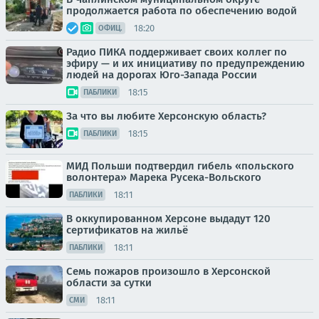
продолжается работа по обеспечению водой
18:20
ОФИЦ.
Радио ПИКА поддерживает своих коллег по
эфиру — и их инициативу по предупреждению
людей на дорогах Юго-Запада России
18:15
ПАБЛИКИ
За что вы любите Херсонскую область?
18:15
ПАБЛИКИ
МИД Польши подтвердил гибель «польского
волонтера» Марека Русека-Вольского
18:11
ПАБЛИКИ
В оккупированном Херсоне выдадут 120
сертификатов на жильё
18:11
ПАБЛИКИ
Семь пожаров произошло в Херсонской
области за сутки
18:11
СМИ