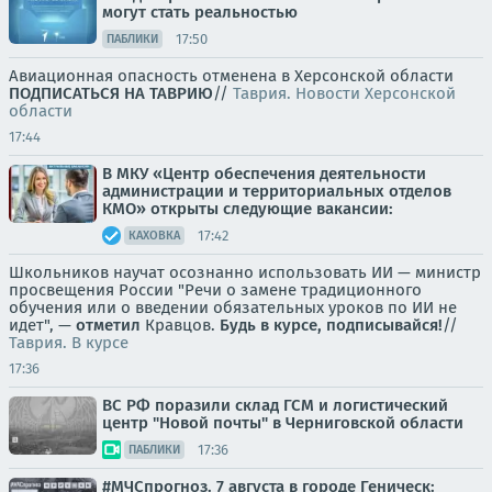
могут стать реальностью
17:50
ПАБЛИКИ
Авиационная опасность отменена в Херсонской области
ПОДПИСАТЬСЯ НА ТАВРИЮ
//
Таврия. Новости Херсонской
области
17:44
В МКУ «Центр обеспечения деятельности
администрации и территориальных отделов
КМО» открыты следующие вакансии:
17:42
КАХОВКА
Школьников научат осознанно использовать ИИ — министр
просвещения России "Речи о замене традиционного
обучения или о введении обязательных уроков по ИИ не
идет", —
отметил
Кравцов.
Будь в курсе, подписывайся!
//
Таврия. В курсе
17:36
ВС РФ поразили склад ГСМ и логистический
центр "Новой почты" в Черниговской области
17:36
ПАБЛИКИ
#МЧСпрогноз. 7 августа в городе Геническ: