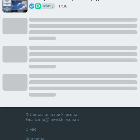
17:36
ОФИЦ.
© Лента новостей Херсона
Email:
info@newskherson.ru
О нас
Контакты