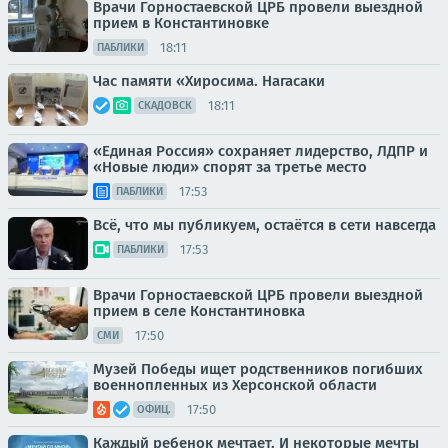
Врачи Горностаевской ЦРБ провели выездной
прием в Константиновке
18:11
ПАБЛИКИ
Час памяти «Хиросима. Нагасаки
18:11
СКАДОВСК
«Единая Россия» сохраняет лидерство, ЛДПР и
«Новые люди» спорят за третье место
17:53
ПАБЛИКИ
Всё, что мы публикуем, остаётся в сети навсегда
17:53
ПАБЛИКИ
Врачи Горностаевской ЦРБ провели выездной
прием в селе Константиновка
17:50
СМИ
Музей Победы ищет родственников погибших
военнопленных из Херсонской области
17:50
ОФИЦ.
Каждый ребенок мечтает. И некоторые мечты