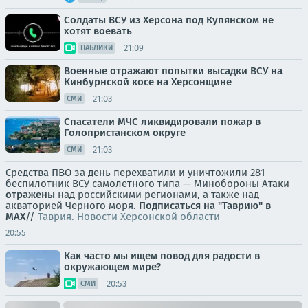
Солдаты ВСУ из Херсона под Купянском не
хотят воевать
21:09
ПАБЛИКИ
Военные отражают попытки высадки ВСУ на
Кинбурнской косе на Херсонщине
21:03
СМИ
Спасатели МЧС ликвидировали пожар в
Голопристанском округе
21:03
СМИ
Средства ПВО за день перехватили и уничтожили 281
беспилотник ВСУ самолетного типа — Минобороны Атаки
отражены
над российскими регионами, а также над
акваторией Черного моря.
Подписаться на "Таврию" в
MAX
//
Таврия. Новости Херсонской области
20:55
Как часто мы ищем повод для радости в
окружающем мире?
20:53
СМИ