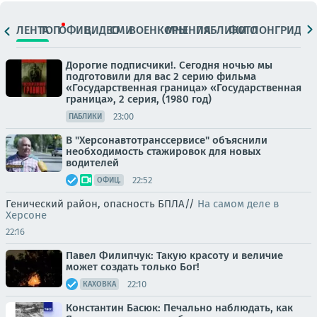
ЛЕНТА
ТОП
ОФИЦ.
ВИДЕО
СМИ
ВОЕНКОРЫ
МНЕНИЯ
ПАБЛИКИ
ФОТО
ЛОНГРИДЫ
Дорогие подписчики!. Сегодня ночью мы
подготовили для вас 2 серию фильма
«Государственная граница» «Государственная
граница», 2 серия, (1980 год)
23:00
ПАБЛИКИ
В "Херсонавтотранссервисе" объяснили
необходимость стажировок для новых
водителей
22:52
ОФИЦ.
Генический район, опасность БПЛА//
На самом деле в
Херсоне
22:16
Павел Филипчук: Такую красоту и величие
может создать только Бог!
22:10
КАХОВКА
Константин Басюк: Печально наблюдать, как