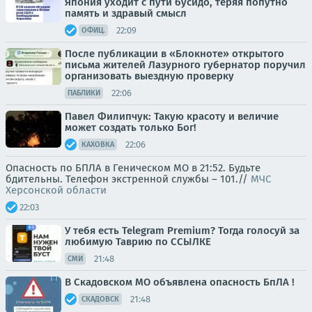
Япония уходит с пути бусидо, теряя попутно
память и здравый смысл
22:09
ОФИЦ.
После публикации в «Блокноте» открытого
письма жителей Лазурного губернатор поручил
организовать выездную проверку
22:06
ПАБЛИКИ
Павел Филипчук: Такую красоту и величие
может создать только Бог!
22:06
КАХОВКА
Опасность по БПЛА в Геническом МО в 21:52. Будьте
бдительны. Телефон экстренной службы – 101.//
МЧС
Херсонской области
22:03
У тебя есть Telegram Premium? Тогда голосуй за
любимую Таврию по ССЫЛКЕ
21:48
СМИ
В Скадовском МО объявлена опасность БпЛА !
21:48
СКАДОВСК