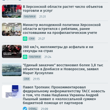
В Херсонской области растет число объектов
торговли и услуг
21:31
ПАБЛИКИ
Министр молодежной политики Херсонской
области встретился с ребятами, ранее
состоявшими на профилактическом учете
21:27
СМИ
360 км/ч, миллиметры до асфальта и ни
секунды на страх
21:24
ПАБЛИКИ
"Единый заказчик" восстановил более 3,8 тыс
объектов в Донбассе и Новороссии, заявил
Марат Хуснуллин
21:15
СМИ
Павел Тропкин: Прокомментировал
федеральному информагентству ТАСС новость
о том, что глава Нацбанка Украины Андрей
Пышный заявил о «колоссальной сумме»
бюджетной помощи от партнеров
21:09
ОФИЦ.