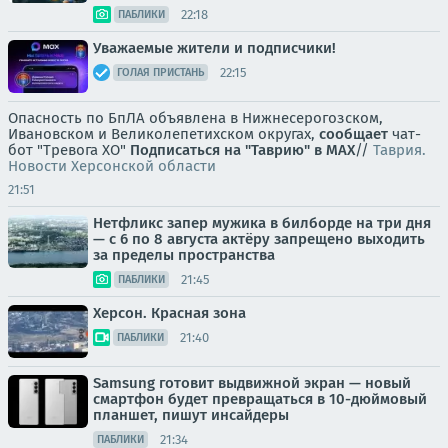
22:18
ПАБЛИКИ
Уважаемые жители и подписчики!
22:15
ГОЛАЯ ПРИСТАНЬ
Опасность по БпЛА объявлена в Нижнесерогозском,
Ивановском и Великолепетихском округах,
сообщает
чат-
бот "Тревога ХО"
Подписаться на "Таврию" в MAX
//
Таврия.
Новости Херсонской области
21:51
Нетфликс запер мужика в билборде на три дня
— с 6 по 8 августа актёру запрещено выходить
за пределы пространства
21:45
ПАБЛИКИ
Херсон. Красная зона
21:40
ПАБЛИКИ
Samsung готовит выдвижной экран — новый
смартфон будет превращаться в 10-дюймовый
планшет, пишут инсайдеры
21:34
ПАБЛИКИ