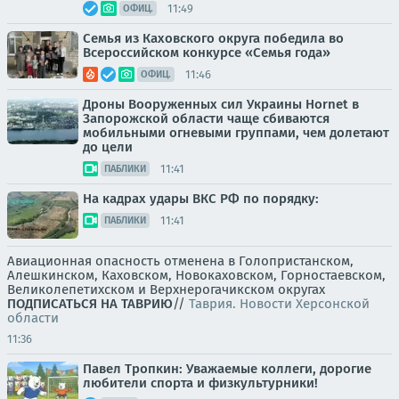
11:49
ОФИЦ.
Семья из Каховского округа победила во
Всероссийском конкурсе «Семья года»
11:46
ОФИЦ.
Дроны Вооруженных сил Украины Hornet в
Запорожской области чаще сбиваются
мобильными огневыми группами, чем долетают
до цели
11:41
ПАБЛИКИ
На кадрах удары ВКС РФ по порядку:
11:41
ПАБЛИКИ
Авиационная опасность отменена в Голопристанском,
Алешкинском, Каховском, Новокаховском, Горностаевском,
Великолепетихском и Верхнерогачикском округах
ПОДПИСАТЬСЯ НА ТАВРИЮ
//
Таврия. Новости Херсонской
области
11:36
Павел Тропкин: Уважаемые коллеги, дорогие
любители спорта и физкультурники!