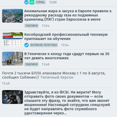
12:00
ОФИЦ.
Аномальная жара и засуха в Европе привели к
рекордному расходу газа из подземных
хранилищ (ПХГ) стран Евросоюза в июле
11:54
ПАБЛИКИ
Кособродский профессиональный техникум
приглашает на обучение
11:54
ВЕЛИКАЯ ЛЕПЕТИХА
В Геническе к концу года сдадут первые за 30
лет девять многоэтажек
11:49
ПАБЛИКИ
Почти 2 тысячи БПЛА атаковали Москву с 1 по 8 августа,
сообщил Собянин//
Типичный Херсон
11:49
Здравствуйте, я из ФСБ!. Не верите? Могу
отправить фото своих документов — если
слышите эту фразу, то знайте, что вам звонят
мошенники! Настоящий сотрудник спецслужб
не будет направлять фото служебного
удостоверения через...