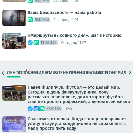
Сегодня, 11:15
ПАБЛИКИ
Ваша безопасность — наша работа
Сегодня, 11:07
ПАБЛИКИ
«Маршруты выходного дня»: шаг в историю!
Сегодня, 11:07
ГЕНИЧЕСК
ЛЕНТА
ТОП
ОФИЦ.
ВИДЕО
СМИ
ВОЕНКОРЫ
МНЕНИЯ
ПАБЛИКИ
ФОТО
ЛОНГРИДЫ
Павел Филипчук: Футбол — это целый мир.
Сегодня, в день физкультурника, хочу
рассказать о человеке, для которого футбол
стал не просто профессией, а делом всей жизни
12:01
КАХОВКА
Спасаемся от пекла. Когда солнце превращает
улицу в сауну, а кондиционер не справляется,
мало просто пить воду