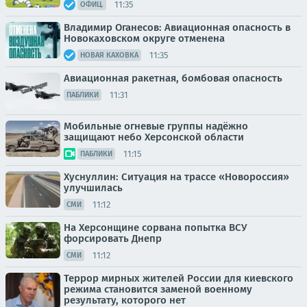
11:35
ОФИЦ.
Владимир Оганесов: Авиационная опасность в
Новокаховском округе отменена
11:35
НОВАЯ КАХОВКА
Авиационная ракетная, бомбовая опасность
11:31
ПАБЛИКИ
Мобильные огневые группы надёжно
защищают небо Херсонской области
11:15
ПАБЛИКИ
Хуснуллин: Ситуация на трассе «Новороссия»
улучшилась
11:12
СМИ
На Херсонщине сорвана попытка ВСУ
форсировать Днепр
11:12
СМИ
Террор мирных жителей России для киевского
режима становится заменой военному
результату, которого нет