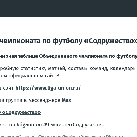
чемпионата по футболу «Содружество» 
нирная таблица Объединённого чемпионата по футболу 
робную статистику матчей, составы команд, календарь
ем официальном сайте!
 сайт
https://www.liga-union.ru/
а группа в мессенджере
Мах
 «Содружество»
ество #ligaunion #ЧемпионатСодружество
ый портал"
, репост
Федерация Футбола Херсонской Области