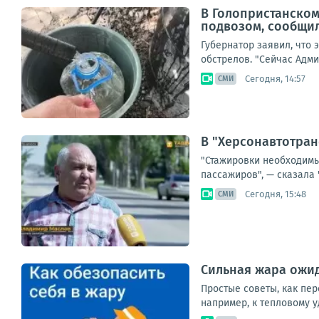
В Голопристанском
подвозом, сообщи
Губернатор заявил, что
обстрелов. "Сейчас Адми
Сегодня, 14:57
СМИ
В "Херсонавтотран
"Стажировки необходимы
пассажиров", — сказала 
Сегодня, 15:48
СМИ
Сильная жара ожид
Простые советы, как пер
например, к тепловому у