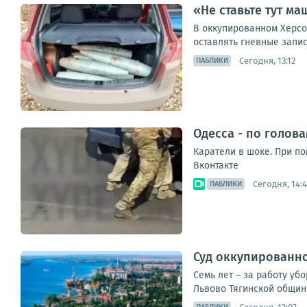
«Не ставьте тут м
В оккупированном Херсо
оставлять гневные запис
Сегодня, 13:12
ПАБЛИКИ
Одесса - по голов
Каратели в шоке. При п
Вконтакте
Сегодня, 14:4
ПАБЛИКИ
Суд оккупированн
Семь лет – за работу у
Львово Тягинской общины