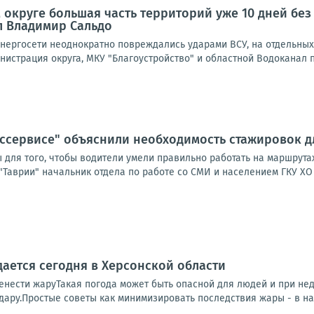
 округе большая часть территорий уже 10 дней без 
л Владимир Сальдо
 энергосети неоднократно повреждались ударами ВСУ, на отдельны
нистрация округа, МКУ "Благоустройство" и областной Водоканал п
ссервисе" объяснили необходимость стажировок д
 для того, чтобы водители умели правильно работать на маршрута
"Таврии" начальник отдела по работе со СМИ и населением ГКУ ХО 
ается сегодня в Херсонской области
енести жаруТакая погода может быть опасной для людей и при нед
дару.Простые советы как минимизировать последствия жары - в наш