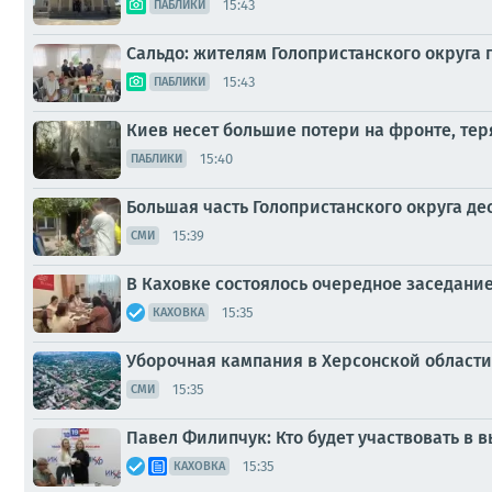
15:43
ПАБЛИКИ
Сальдо: жителям Голопристанского округа
15:43
ПАБЛИКИ
Киев несет большие потери на фронте, те
15:40
ПАБЛИКИ
Большая часть Голопристанского округа дес
15:39
СМИ
В Каховке состоялось очередное заседани
15:35
КАХОВКА
Уборочная кампания в Херсонской области
15:35
СМИ
Павел Филипчук: Кто будет участвовать в в
15:35
КАХОВКА