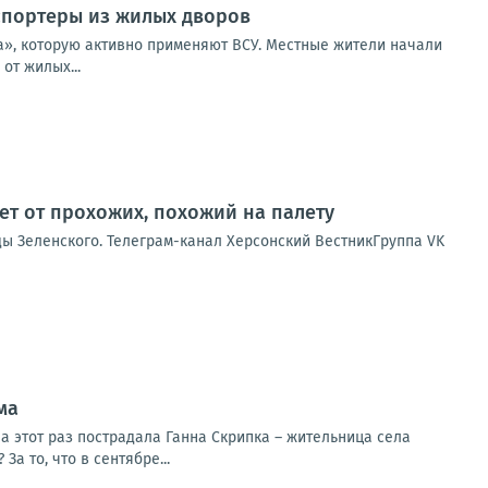
нспортеры из жилых дворов
а», которую активно применяют ВСУ. Местные жители начали
от жилых...
ет от прохожих, похожий на палету
ды Зеленского. Телеграм-канал Херсонский ВестникГруппа VK
ма
а этот раз пострадала Ганна Скрипка – жительница села
а то, что в сентябре...