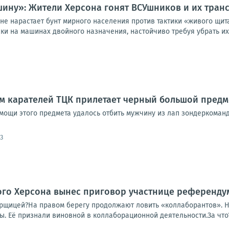
ашину»: Жители Херсона гонят ВСУшников и их тра
не нарастает бунт мирного населения против тактики «живого щит
ки на машинах двойного назначения, настойчиво требуя убрать их 
ам карателей ТЦК прилетает черный большой предм
омощи этого предмета удалось отбить мужчину из лап зондеркоман
3
ого Херсона вынес приговор участнице референду
борщицей?На правом берегу продолжают ловить «коллаборантов». Н
. Её признали виновной в коллаборационной деятельности.За что? З