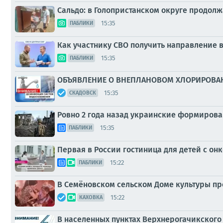
Сальдо: в Голопристанском округе продолж
15:35
ПАБЛИКИ
Как участнику СВО получить направление
15:35
ПАБЛИКИ
ОБЪЯВЛЕНИЕ О ВНЕПЛАНОВОМ ХЛОРИРОВА
15:35
СКАДОВСК
Ровно 2 года назад украинские формирова
15:35
ПАБЛИКИ
Первая в России гостиница для детей с о
15:22
ПАБЛИКИ
В Семёновском сельском Доме культуры п
15:22
КАХОВКА
В населенных пунктах Верхнерогачикского