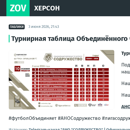
ZOV
ХЕРСОН
3 июня 2026, 21:43
ПАБЛИКИ
Турнирная таблица Объединённого 
Тур
Под
наш
Наш
Наш
АНО
#футболОбъединяет #АНОСодружество #лигасодруж
Источник:
Telegram-канал "АНО "СОДРУЖЕСТВО" | Официальн