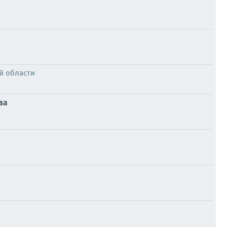
й области
ва