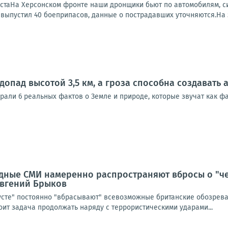
устаНа Херсонском фронте наши дронщики бьют по автомобилям, си
, выпустил 40 боеприпасов, данные о пострадавших уточняются.На 
допад высотой 3,5 км, а гроза способна создавать
брали 6 реальных фактов о Земле и природе, которые звучат как 
дные СМИ намеренно распространяют вбросы о "ч
 Евгений Брыков
усте" постоянно "вбрасывают" всевозможные британские обозреват
тоит задача продолжать наряду с террористическими ударами...