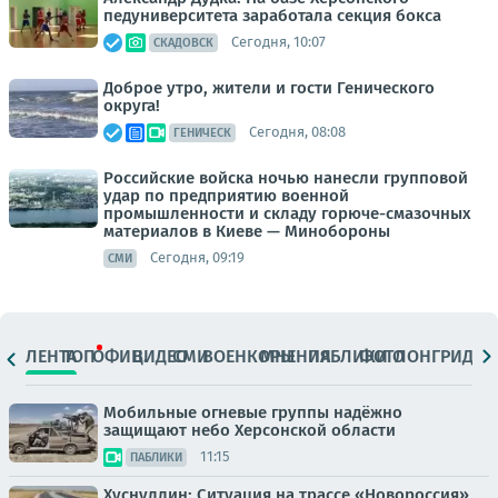
педуниверситета заработала секция бокса
Сегодня, 10:07
СКАДОВСК
Доброе утро, жители и гости Генического
округа!
Сегодня, 08:08
ГЕНИЧЕСК
Российские войска ночью нанесли групповой
удар по предприятию военной
промышленности и складу горюче-смазочных
материалов в Киеве — Минобороны
Сегодня, 09:19
СМИ
ЛЕНТА
ТОП
ОФИЦ.
ВИДЕО
СМИ
ВОЕНКОРЫ
МНЕНИЯ
ПАБЛИКИ
ФОТО
ЛОНГРИДЫ
Мобильные огневые группы надёжно
защищают небо Херсонской области
11:15
ПАБЛИКИ
Хуснуллин: Ситуация на трассе «Новороссия»