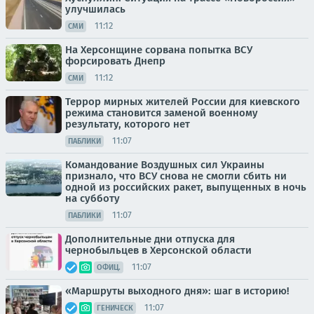
улучшилась
11:12
СМИ
На Херсонщине сорвана попытка ВСУ
форсировать Днепр
11:12
СМИ
Террор мирных жителей России для киевского
режима становится заменой военному
результату, которого нет
11:07
ПАБЛИКИ
Командование Воздушных сил Украины
признало, что ВСУ снова не смогли сбить ни
одной из российских ракет, выпущенных в ночь
на субботу
11:07
ПАБЛИКИ
Дополнительные дни отпуска для
чернобыльцев в Херсонской области
11:07
ОФИЦ.
«Маршруты выходного дня»: шаг в историю!
11:07
ГЕНИЧЕСК