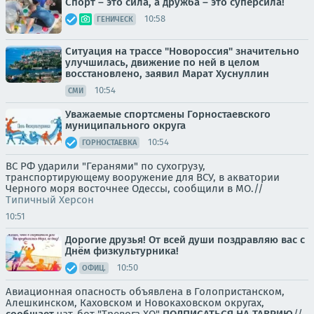
Спорт – это сила, а дружба – это суперсила!
10:58
ГЕНИЧЕСК
Ситуация на трассе "Новороссия" значительно
улучшилась, движение по ней в целом
восстановлено, заявил Марат Хуснуллин
10:54
СМИ
Уважаемые спортсмены Горностаевского
муниципального округа
10:54
ГОРНОСТАЕВКА
ВС РФ ударили "Геранями" по сухогрузу,
транспортирующему вооружение для ВСУ, в акватории
Черного моря восточнее Одессы, сообщили в МО.//
Типичный Херсон
10:51
Дорогие друзья! От всей души поздравляю вас с
Днём физкультурника!
10:50
ОФИЦ.
Авиационная опасность объявлена в Голопристанском,
Алешкинском, Каховском и Новокаховском округах,
сообщает
чат-бот "Тревога ХО"
ПОДПИСАТЬСЯ НА ТАВРИЮ
//