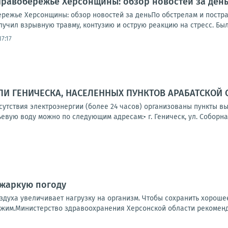
.. Правобережье Херсонщины: обзор новостей за де
обережье Херсонщины: обзор новостей за деньПо обстрелам и пост
учил взрывную травму, контузию и острую реакцию на стресс. Был 
7:17
И ГЕНИЧЕСКА, НАСЕЛЕННЫХ ПУНКТОВ АРАБАТСКОЙ 
тсутствия электроэнергии (более 24 часов) организованы пункты 
вую воду можно по следующим адресам:• г. Геническ, ул. Соборная,
 жаркую погоду
здуха увеличивает нагрузку на организм. Чтобы сохранить хорош
жим.Министерство здравоохранения Херсонской области рекомендуе