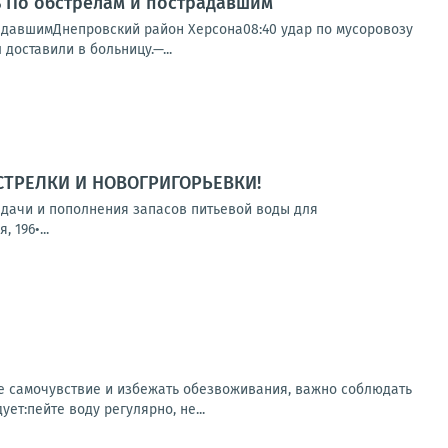
нь По обстрелам и пострадавшим
радавшимДнепровский район Херсона08:40 удар по мусоровозу
доставили в больницу.—...
СТРЕЛКИ И НОВОГРИГОРЬЕВКИ!
выдачи и пополнения запасов питьевой воды для
 196•...
ее самочувствие и избежать обезвоживания, важно соблюдать
т:пейте воду регулярно, не...