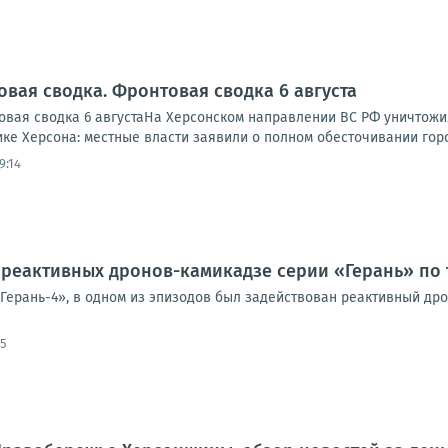
овая сводка. Фронтовая сводка 6 августа
вая сводка 6 августаНа Херсонском направлении ВС РФ уничтожи
ике Херсона: местные власти заявили о полном обесточивании города
9:14
реактивных дронов-камикадзе серии «Герань» по 
«Герань-4», в одном из эпизодов был задействован реактивный др
05