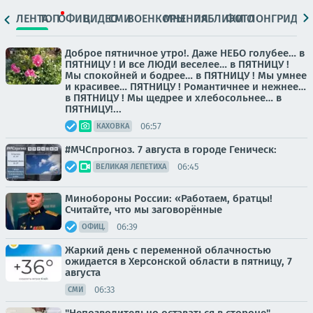
ЛЕНТА
ТОП
ОФИЦ.
ВИДЕО
СМИ
ВОЕНКОРЫ
МНЕНИЯ
ПАБЛИКИ
ФОТО
ЛОНГРИДЫ
Доброе пятничное утро!. Даже НЕБО голубее… в
ПЯТНИЦУ ! И все ЛЮДИ веселее… в ПЯТНИЦУ !
Мы спокойней и бодрее… в ПЯТНИЦУ ! Мы умнее
и красивее… ПЯТНИЦУ ! Романтичнее и нежнее…
в ПЯТНИЦУ ! Мы щедрее и хлебосольнее… в
ПЯТНИЦУ!...
06:57
КАХОВКА
#МЧСпрогноз. 7 августа в городе Геническ:
06:45
ВЕЛИКАЯ ЛЕПЕТИХА
Минобороны России: «Работаем, братцы!
Считайте, что мы заговорённые
06:39
ОФИЦ.
Жаркий день с переменной облачностью
ожидается в Херсонской области в пятницу, 7
августа
06:33
СМИ