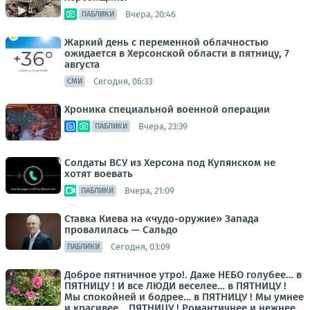
Вчера, 20:46
ПАБЛИКИ
Жаркий день с переменной облачностью
ожидается в Херсонской области в пятницу, 7
августа
Сегодня, 06:33
СМИ
Хроника специальной военной операции
Вчера, 23:39
ПАБЛИКИ
Солдаты ВСУ из Херсона под Купянском не
хотят воевать
Вчера, 21:09
ПАБЛИКИ
Ставка Киева на «чудо-оружие» Запада
провалилась — Сальдо
Сегодня, 03:09
ПАБЛИКИ
Доброе пятничное утро!. Даже НЕБО голубее… в
ПЯТНИЦУ ! И все ЛЮДИ веселее… в ПЯТНИЦУ !
Мы спокойней и бодрее… в ПЯТНИЦУ ! Мы умнее
и красивее… ПЯТНИЦУ ! Романтичнее и нежнее…