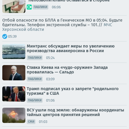
"Непозволительно оставаться в стороне"
06:06
ПАБЛИКИ
Отбой опасности по БПЛА в Геническом МО в 05:04. Будьте
бдительны. Телефон экстренной службы – 101.//
МЧС
Херсонской области
05:39
Минтранс обсуждает меры по увеличению
производства авиакеросина в России
05:24
ПАБЛИКИ
Ставка Киева на «чудо-оружие» Запада
провалилась — Сальдо
03:09
ПАБЛИКИ
Трамп подписал указ о запрете "родильного
туризма" в США
01:06
ПАБЛИКИ
ВСУ ушли под землю: обнаружены координаты
тайных центров принятия решений
01:03
СМИ