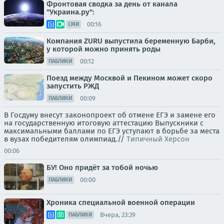
Фронтовая сводка за день от канала
"Украина.ру":
00:16
СМИ
Компания ZURU выпустила беременную Барби,
у которой можно принять роды
00:12
ПАБЛИКИ
Поезд между Москвой и Пекином может скоро
запустить РЖД
00:09
ПАБЛИКИ
В Госдуму внесут законопроект об отмене ЕГЭ и замене его
на государственную итоговую аттестацию Выпускники с
максимальными баллами по ЕГЭ уступают в борьбе за места
в вузах победителям олимпиад.//
Типичный Херсон
00:06
БУ! Оно придёт за тобой ночью
00:00
ПАБЛИКИ
Хроника специальной военной операции
Вчера, 23:39
ПАБЛИКИ