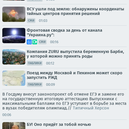
ВСУ ушли под землю: обнаружены координаты
тайных центров принятия решений
01:03
СМИ
Фронтовая сводка за день от канала
"Украина.ру":
00:16
СМИ
Компания ZURU выпустила беременную Барби,
у которой можно принять роды
00:12
ПАБЛИКИ
Поезд между Москвой и Пекином может скоро
запустить РЖД
00:09
ПАБЛИКИ
В Госдуму внесут законопроект об отмене ЕГЭ и замене его
на государственную итоговую аттестацию Выпускники с
максимальными баллами по ЕГЭ уступают в борьбе за места
в вузах победителям олимпиад.//
Типичный Херсон
00:06
БУ! Оно придёт за тобой ночью