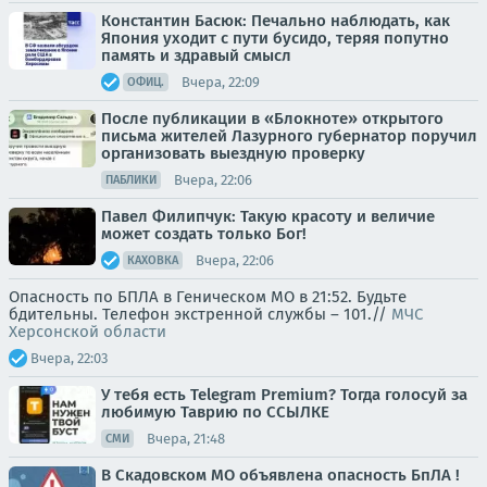
Константин Басюк: Печально наблюдать, как
Япония уходит с пути бусидо, теряя попутно
память и здравый смысл
Вчера, 22:09
ОФИЦ.
После публикации в «Блокноте» открытого
письма жителей Лазурного губернатор поручил
организовать выездную проверку
Вчера, 22:06
ПАБЛИКИ
Павел Филипчук: Такую красоту и величие
может создать только Бог!
Вчера, 22:06
КАХОВКА
Опасность по БПЛА в Геническом МО в 21:52. Будьте
бдительны. Телефон экстренной службы – 101.//
МЧС
Херсонской области
Вчера, 22:03
У тебя есть Telegram Premium? Тогда голосуй за
любимую Таврию по ССЫЛКЕ
Вчера, 21:48
СМИ
В Скадовском МО объявлена опасность БпЛА !