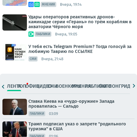
Вчера, 19:14
МНЕНИЯ
Удары операторов реактивных дронов-
камикадзе серии «Герань» по трём кораблям в
акватории Чёрного моря
Вчера, 19:05
ПАБЛИКИ
У тебя есть Telegram Premium? Тогда голосуй за
любимую Таврию по ССЫЛКЕ
Вчера, 21:48
СМИ
ЛЕНТА
ТОП
ОФИЦ.
ВИДЕО
СМИ
ВОЕНКОРЫ
МНЕНИЯ
ПАБЛИКИ
ФОТО
ЛОНГРИДЫ
Ставка Киева на «чудо-оружие» Запада
провалилась — Сальдо
03:09
ПАБЛИКИ
Трамп подписал указ о запрете "родильного
туризма" в США
01:06
ПАБЛИКИ