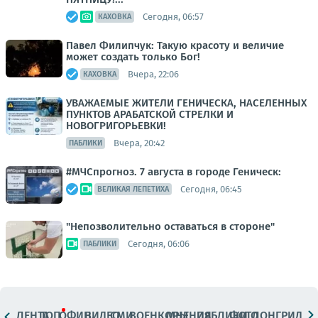
Сегодня, 06:57
КАХОВКА
Павел Филипчук: Такую красоту и величие
может создать только Бог!
Вчера, 22:06
КАХОВКА
УВАЖАЕМЫЕ ЖИТЕЛИ ГЕНИЧЕСКА, НАСЕЛЕННЫХ
ПУНКТОВ АРАБАТСКОЙ СТРЕЛКИ И
НОВОГРИГОРЬЕВКИ!
Вчера, 20:42
ПАБЛИКИ
#МЧСпрогноз. 7 августа в городе Геническ:
Сегодня, 06:45
ВЕЛИКАЯ ЛЕПЕТИХА
"Непозволительно оставаться в стороне"
Сегодня, 06:06
ПАБЛИКИ
ЛЕНТА
ТОП
ОФИЦ.
ВИДЕО
СМИ
ВОЕНКОРЫ
МНЕНИЯ
ПАБЛИКИ
ФОТО
ЛОНГРИДЫ