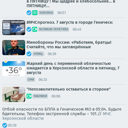
в ПЯТНИЦУ ! Мы щедрее и хлебосольнее… в
ПЯТНИЦУ!...
06:57
КАХОВКА
#МЧСпрогноз. 7 августа в городе Геническ:
06:45
ВЕЛИКАЯ ЛЕПЕТИХА
Минобороны России: «Работаем, братцы!
Считайте, что мы заговорённые
06:39
ОФИЦ.
Жаркий день с переменной облачностью
ожидается в Херсонской области в пятницу, 7
августа
06:33
СМИ
"Непозволительно оставаться в стороне"
06:06
ПАБЛИКИ
Отбой опасности по БПЛА в Геническом МО в 05:04. Будьте
бдительны. Телефон экстренной службы – 101.//
МЧС
Херсонской области
05:39