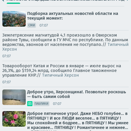
Подборка актуальных новостей области на
текущий момент:
07:07
СМИ
Землетрясение магнитудой 4,1 произошло в Овюрском
районе Тувы, сообщили в ГУ МЧС по республике. По данным
ведомства, звонков от населения не поступало.//
Типичный
Херсон
07:07
Товарооборот Китая и России в январе — июле вырос на
26,3%, до $159,24 млрд, сообщило Главное таможенное
управление КНР.//
Типичный Херсон
07:07
Доброе утро, Херсонщина!. Позвольте роскошь
— быть самим собой
07:07
ПАБЛИКИ
Доброе пятничное утро!. Даже НЕБО голубее… в
ПЯТНИЦУ ! И все ЛЮДИ веселее… в ПЯТНИЦУ !
Мы спокойней и бодрее… в ПЯТНИЦУ ! Мы умнее
и красивее… ПЯТНИЦУ ! Романтичнее и нежнее…