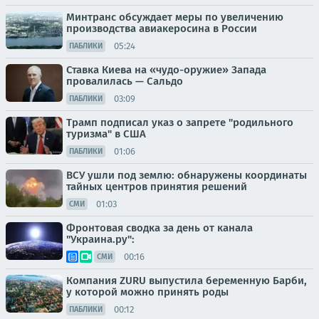
Минтранс обсуждает меры по увеличению
производства авиакеросина в России
05:24
ПАБЛИКИ
Ставка Киева на «чудо-оружие» Запада
провалилась — Сальдо
03:09
ПАБЛИКИ
Трамп подписал указ о запрете "родильного
туризма" в США
01:06
ПАБЛИКИ
ВСУ ушли под землю: обнаружены координаты
тайных центров принятия решений
01:03
СМИ
Фронтовая сводка за день от канала
"Украина.ру":
00:16
СМИ
Компания ZURU выпустила беременную Барби,
у которой можно принять роды
00:12
ПАБЛИКИ