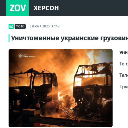
ZOV
ХЕРСОН
3 июня 2026, 17:42
ФОТО
Уничтоженные украинские грузовик
Уни
Те 
Тел
Гр