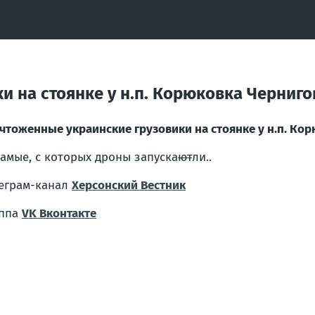
и на стоянке у н.п. Корюковка Черниго
чтоженные украинские грузовики на стоянке у н.п. Ко
самые, с которых дроны запуска
ют
ли..
еграм-канал
Херсонский Вестник
уппа
VK Вконтакте