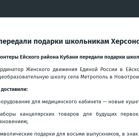
 передали подарки школьникам Херсон
онтеры Ейского района Кубани передали подарки шко
рдинатор Женского движения Единой России в Ейск
еобразовательную школу села Метрополь в Новотрои
 доставили:
борудование для медицинского кабинета — новые куше
аборы канцелярских товаров для будущих первокл
хновением;
имволические подарки для восьми выпускников, в знак