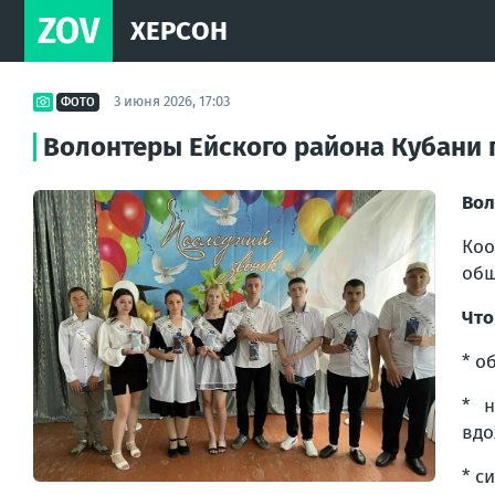
ZOV
ХЕРСОН
3 июня 2026, 17:03
ФОТО
Волонтеры Ейского района Кубани
Вол
Коо
общ
Что
* о
* н
вдо
* с