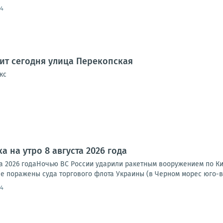
04
дит сегодня улица Перекопская
кс
а на утро 8 августа 2026 года
та 2026 годаНочью ВС России ударили ракетным вооружением по Ки
е поражены суда торгового флота Украины (в Черном морес юго-во
54