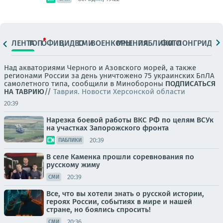
ЛЕНТА
ТОП
ОФИЦ.
ВИДЕО
СМИ
ВОЕНКОРЫ
МНЕНИЯ
ПАБЛИКИ
ФОТО
ЛОНГРИДЫ
Над акваториями Черного и Азовского морей, а также
регионами России за день уничтожено 75 украинских БпЛА
самолетного типа, сообщили в Минобороны
ПОДПИСАТЬСЯ
НА ТАВРИЮ
//
Таврия. Новости Херсонской области
20:39
Нарезка боевой работы ВКС РФ по целям ВСУк
на участках Запорожского фронта
20:39
ПАБЛИКИ
В селе Каменка прошли соревнования по
русскому жиму
20:39
СМИ
Все, что вы хотели знать о русской истории,
героях России, событиях в мире и нашей
стране, но боялись спросить!
20:36
СМИ