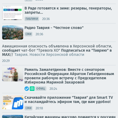
В Раде готовятся к зиме: резервы, генераторы,
запреты…
20:36
ПАБЛИКИ
Радио Таврия - "Честное слово"
20:36
СМИ
Авиационная опасность объявлена в Херсонской области,
сообщает
чат-бот "Тревога ХО"
Подписаться на "Таврию" в
MAX
//
Таврия. Новости Херсонской области
20:29
Рамиль Замалетдинов: Вместе с сенатором
Российской Федерации Айратом Гибатдиновым
провели рабочую встречу с Председателем
Избиркома Мариной Захаровой
20:24
ОФИЦ.
Скачивайте приложение "Таврия" для Smart TV
и наслаждайтесь эфиром там, где вам удобно!
20:18
СМИ
Китайские машины массово ломаются у россиян