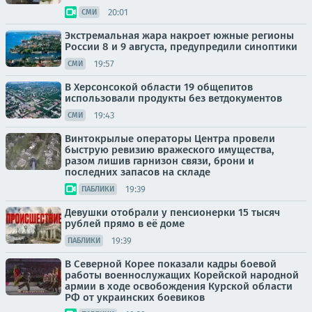
20:01
СМИ
Экстремальная жара накроет южные регионы
России 8 и 9 августа, предупредили синоптики
19:57
СМИ
В Херсонсокой области 19 общепитов
использовали продукты без ветдокументов
19:43
СМИ
Винтокрылые операторы Центра провели
быструю ревизию вражеского имущества,
разом лишив гарнизон связи, брони и
последних запасов на складе
19:39
ПАБЛИКИ
Девушки отобрали у пенсионерки 15 тысяч
рублей прямо в её доме
19:39
ПАБЛИКИ
В Северной Корее показали кадры боевой
работы военнослужащих Корейской народной
армии в ходе освобождения Курской области
РФ от украинских боевиков