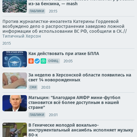
из-за бензина, — mash
20:15
ПАБЛИКИ
Против журналистки-иноагента Катерины Гордеевой
возбуждено дело о распространении заведомо ложной
информации об использовании ВС РФ, сообщили в СК.//
Типичный Херсон
20:15
Как действовать при атаке БПЛА
20:05
ОФИЦ.
За неделю в Херсонской области появились на
свет 14 новорожденных
20:03
СМИ
Матыцин: "Благодаря АМФР мини-футбол
становится всё более доступным в нашей
стране"
20:01
ПАБЛИКИ
В Геническе молодой вокально-
инструментальный ансамбль исполняет музыку
80-х