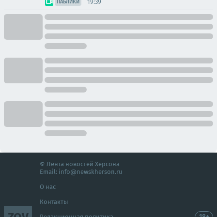
19:39
ПАБЛИКИ
© Лента новостей Херсона
Email:
info@newskherson.ru
О нас
Контакты
ZOV
18+
Редакционная политика