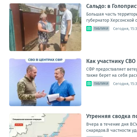
Сальдо: в Голопри
Большая часть территор
губернатор Херсонской о
Сегодня, 15:
ПАБЛИКИ
Как участнику СВ
СФР предоставляет ветер
также берет на себя рас
Сегодня, 15:
ПАБЛИКИ
Утренняя сводка п
Вчера в течение дня ВС
снарядов.В частности уда