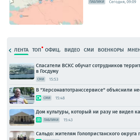
Сегодня, 09:09
ПАБЛИКИ
ЛЕНТА
ТОП
ОФИЦ.
ВИДЕО
СМИ
ВОЕНКОРЫ
МНЕ
Спасатели ВСКС обучат сотрудников терр
в Госдуму
15:53
СМИ
В "Херсонавтотранссервисе" объяснили не
15:48
СМИ
Дом культуры, который ни разу не видел ка
15:43
ПАБЛИКИ
Сальдо: жителям Голопристанского округа