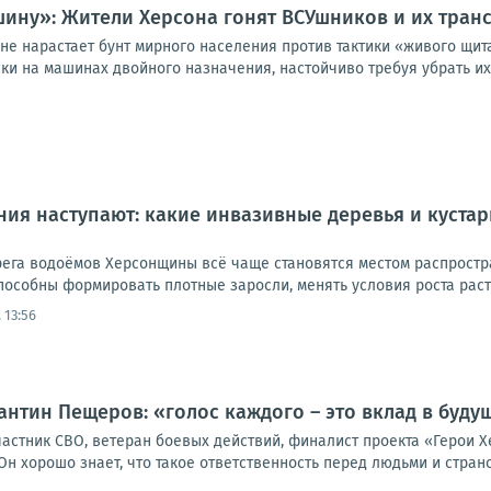
ашину»: Жители Херсона гонят ВСУшников и их тра
не нарастает бунт мирного населения против тактики «живого щит
ки на машинах двойного назначения, настойчиво требуя убрать их 
ия наступают: какие инвазивные деревья и куста
ерега водоёмов Херсонщины всё чаще становятся местом распрост
пособны формировать плотные заросли, менять условия роста расте
 13:56
антин Пещеров: «голос каждого – это вклад в буду
частник СВО, ветеран боевых действий, финалист проекта «Герои
Он хорошо знает, что такое ответственность перед людьми и страной