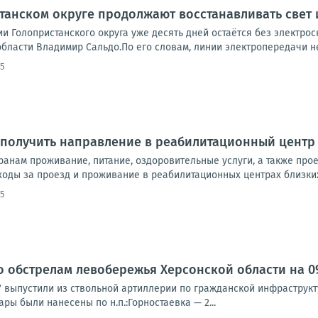
станском округе продолжают восстанавливать свет
ии Голопристанского округа уже десять дней остаётся без электро
бласти Владимир Сальдо.По его словам, линии электропередачи не
35
О получить направление в реабилитационный цент
анам проживание, питание, оздоровительные услуги, а также прое
ходы за проезд и проживание в реабилитационных центрах близких.
35
о обстрелам левобережья Херсонской области на 09:
У выпустили из ствольной артиллерии по гражданской инфраструк
ры были нанесены по н.п.:Горностаевка — 2...