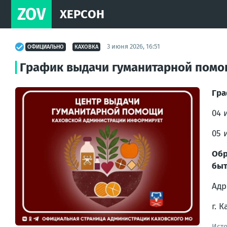
ZOV
ХЕРСОН
3 июня 2026, 16:51
ОФИЦИАЛЬНО
КАХОВКА
График выдачи гуманитарной помощ
Гра
04 
05 
Обр
быт
Адр
г. 
Ист