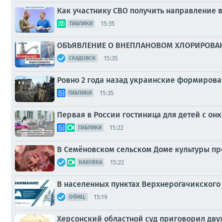
Как участнику СВО получить направление
15:35
ПАБЛИКИ
ОБЪЯВЛЕНИЕ О ВНЕПЛАНОВОМ ХЛОРИРОВА
15:35
СКАДОВСК
Ровно 2 года назад украинские формирова
15:35
ПАБЛИКИ
Первая в России гостиница для детей с о
15:22
ПАБЛИКИ
В Семёновском сельском Доме культуры п
15:22
КАХОВКА
В населенных пунктах Верхнерогачикского
15:19
ОФИЦ.
Херсонский областной суд приговорил дву