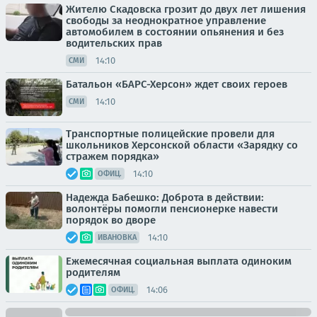
Жителю Скадовска грозит до двух лет лишения
свободы за неоднократное управление
автомобилем в состоянии опьянения и без
водительских прав
14:10
СМИ
Батальон «БАРС-Херсон» ждет своих героев
14:10
СМИ
Транспортные полицейские провели для
школьников Херсонской области «Зарядку со
стражем порядка»
14:10
ОФИЦ.
Надежда Бабешко: Доброта в действии:
волонтёры помогли пенсионерке навести
порядок во дворе
14:10
ИВАНОВКА
Ежемесячная социальная выплата одиноким
родителям
14:06
ОФИЦ.