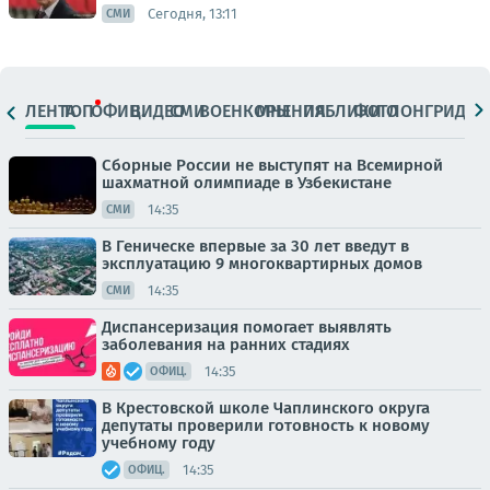
Сегодня, 13:11
СМИ
ЛЕНТА
ТОП
ОФИЦ.
ВИДЕО
СМИ
ВОЕНКОРЫ
МНЕНИЯ
ПАБЛИКИ
ФОТО
ЛОНГРИДЫ
Сборные России не выступят на Всемирной
шахматной олимпиаде в Узбекистане
14:35
СМИ
В Геническе впервые за 30 лет введут в
эксплуатацию 9 многоквартирных домов
14:35
СМИ
Диспансеризация помогает выявлять
заболевания на ранних стадиях
14:35
ОФИЦ.
В Крестовской школе Чаплинского округа
депутаты проверили готовность к новому
учебному году
14:35
ОФИЦ.