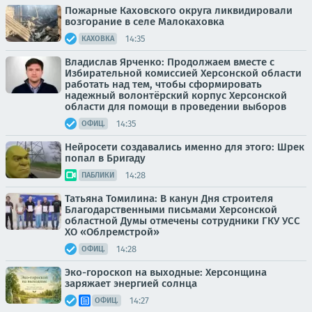
Пожарные Каховского округа ликвидировали
возгорание в селе Малокаховка
14:35
КАХОВКА
Владислав Ярченко: Продолжаем вместе с
Избирательной комиссией Херсонской области
работать над тем, чтобы сформировать
надежный волонтёрский корпус Херсонской
области для помощи в проведении выборов
14:35
ОФИЦ.
Нейросети создавались именно для этого: Шрек
попал в Бригаду
14:28
ПАБЛИКИ
Татьяна Томилина: В канун Дня строителя
Благодарственными письмами Херсонской
областной Думы отмечены сотрудники ГКУ УСС
ХО «Облремстрой»
14:28
ОФИЦ.
Эко-гороскоп на выходные: Херсонщина
заряжает энергией солнца
14:27
ОФИЦ.