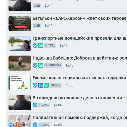
14:10
СМИ
Батальон «БАРС-Херсон» ждет своих героев
14:10
СМИ
Транспортные полицейские провели для ш
14:10
ОФИЦ.
Надежда Бабешко: Доброта в действии: во
14:10
ИВАНОВКА
Ежемесячная социальная выплата одиноки
14:06
ОФИЦ.
Возбуждено уголовное дело в отношении ж
14:06
ОФИЦ.
Паллиативная помощь: поддержка, когда о
14:05
ОФИЦ.