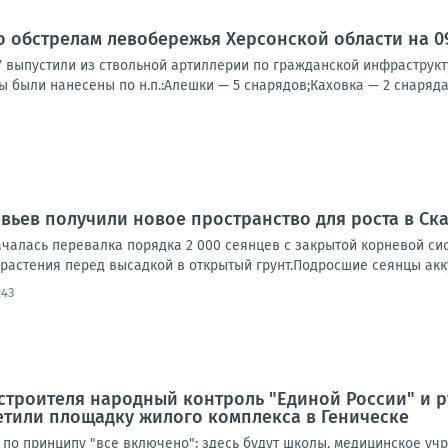
о обстрелам левобережья Херсонской области на 09:
У выпустили из ствольной артиллерии по гражданской инфраструк
ы были нанесены по н.п.:Алешки — 5 снарядов;Каховка — 2 снаряда;
евьев получили новое пространство для роста в Ск
чалась перевалка порядка 2 000 сеянцев с закрытой корневой сис
растения перед высадкой в открытый грунт.Подросшие сеянцы акку
:43
строителя народный контроль "Единой России" и 
етили площадку жилого комплекса в Геническе
 по принципу "все включено": здесь будут школы, медицинское уч