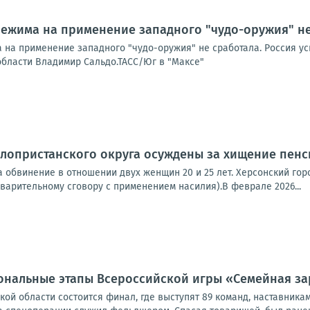
режима на применение западного "чудо-оружия" н
 на применение западного "чудо-оружия" не сработала. Россия ус
области Владимир Сальдо.ТАСС/Юг в "Максе"
лопристанского округа осуждены за хищение пенс
обвинение в отношении двух женщин 20 и 25 лет. Херсонский городск
варительному сговору с применением насилия).В феврале 2026...
ональные этапы Всероссийской игры «Семейная з
кой области состоится финал, где выступят 89 команд, наставника