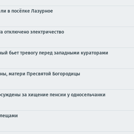
ли в посёлке Лазурное
га отключено электричество
жный бьет тревогу перед западными кураторами
Анны, матери Пресвятой Богородицы
осуждены за хищение пенсии у односельчанки
клещами