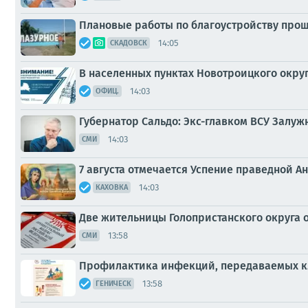
Плановые работы по благоустройству прош
14:05
СКАДОВСК
В населенных пунктах Новотроицкого окру
14:03
ОФИЦ.
Губернатор Сальдо: Экс-главком ВСУ Залу
14:03
СМИ
7 августа отмечается Успение праведной 
14:03
КАХОВКА
Две жительницы Голопристанского округа 
13:58
СМИ
Профилактика инфекций, передаваемых 
13:58
ГЕНИЧЕСК