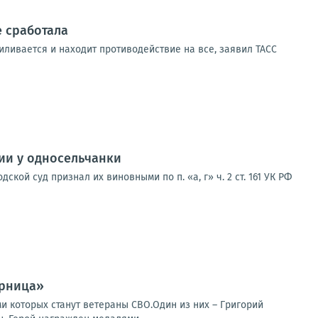
е сработала
иливается и находит противодействие на все, заявил ТАСС
ии у односельчанки
ой суд признал их виновными по п. «а, г» ч. 2 ст. 161 УК РФ
арница»
ми которых станут ветераны СВО.Один из них – Григорий