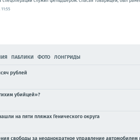
а спецоперации служил фельдшером. Спасая товарищей, был ранен
 11:55
НИЯ
ПАБЛИКИ
ФОТО
ЛОНГРИДЫ
ысяч рублей
тихим убийцей»?
ашли на пяти пляжах Генического округа
ения свободы за неоднократное управление автомобилем в