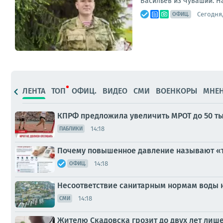
Васильев из Чувашии. Н
Сегодня,
ОФИЦ.
ЛЕНТА
ТОП
ОФИЦ.
ВИДЕО
СМИ
ВОЕНКОРЫ
МНЕ
КПРФ предложила увеличить МРОТ до 50 т
14:18
ПАБЛИКИ
Почему повышенное давление называют «
14:18
ОФИЦ.
Несоответствие санитарным нормам воды н
14:18
СМИ
Жителю Скадовска грозит до двух лет лиш