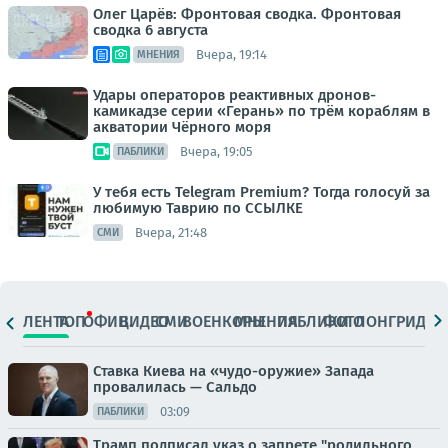
Олег Царёв: Фронтовая сводка. Фронтовая
сводка 6 августа
Вчера, 19:14
МНЕНИЯ
Удары операторов реактивных дронов-
камикадзе серии «Герань» по трём кораблям в
акватории Чёрного моря
Вчера, 19:05
ПАБЛИКИ
У тебя есть Telegram Premium? Тогда голосуй за
любимую Таврию по ССЫЛКЕ
Вчера, 21:48
СМИ
ЛЕНТА
ТОП
ОФИЦ.
ВИДЕО
СМИ
ВОЕНКОРЫ
МНЕНИЯ
ПАБЛИКИ
ФОТО
ЛОНГРИДЫ
Ставка Киева на «чудо-оружие» Запада
провалилась — Сальдо
03:09
ПАБЛИКИ
Трамп подписал указ о запрете "родильного