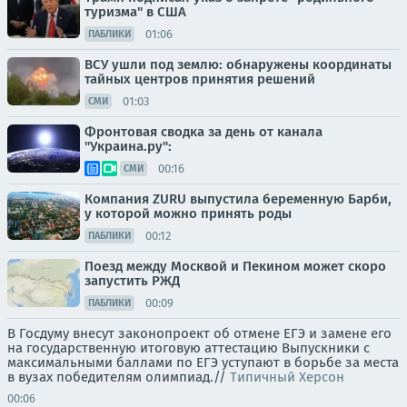
туризма" в США
01:06
ПАБЛИКИ
ВСУ ушли под землю: обнаружены координаты
тайных центров принятия решений
01:03
СМИ
Фронтовая сводка за день от канала
"Украина.ру":
00:16
СМИ
Компания ZURU выпустила беременную Барби,
у которой можно принять роды
00:12
ПАБЛИКИ
Поезд между Москвой и Пекином может скоро
запустить РЖД
00:09
ПАБЛИКИ
В Госдуму внесут законопроект об отмене ЕГЭ и замене его
на государственную итоговую аттестацию Выпускники с
максимальными баллами по ЕГЭ уступают в борьбе за места
в вузах победителям олимпиад.//
Типичный Херсон
00:06