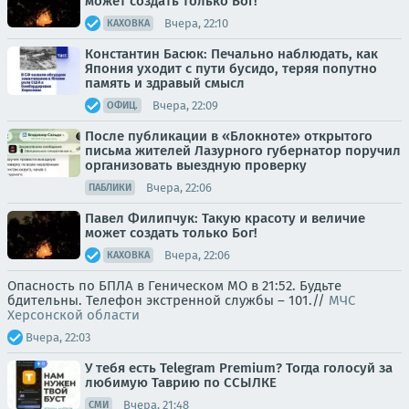
может создать только Бог!
Вчера, 22:10
КАХОВКА
Константин Басюк: Печально наблюдать, как
Япония уходит с пути бусидо, теряя попутно
память и здравый смысл
Вчера, 22:09
ОФИЦ.
После публикации в «Блокноте» открытого
письма жителей Лазурного губернатор поручил
организовать выездную проверку
Вчера, 22:06
ПАБЛИКИ
Павел Филипчук: Такую красоту и величие
может создать только Бог!
Вчера, 22:06
КАХОВКА
Опасность по БПЛА в Геническом МО в 21:52. Будьте
бдительны. Телефон экстренной службы – 101.//
МЧС
Херсонской области
Вчера, 22:03
У тебя есть Telegram Premium? Тогда голосуй за
любимую Таврию по ССЫЛКЕ
Вчера, 21:48
СМИ