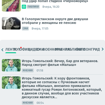
Под удар попал стадион «Черноморец»
Вчера, 16:20
ПАБЛИКИ
В Голопристанском округе две девушки
отобрали у женщины ее пенсию
Вчера, 17:05
СМИ
ЛЕНТА
ТОП
ОФИЦ.
ВИДЕО
СМИ
ВОЕНКОРЫ
МНЕНИЯ
ПАБЛИКИ
ФОТО
ЛОНГРИДЫ
Игорь Гомольский: Вечер, бар для ветеранов.
Народ смотрит фильм «Малыш»
01:18
МНЕНИЯ
Игорь Гомольский: К хору фронтовиков,
которые не согласны с Пучковым насчет
фильма «Малыш», внезапно примазался
комнатный гусар Роман Антоновский, который,
в данном случае, вообще для всех участников
дискуссии является...
00:54
МНЕНИЯ