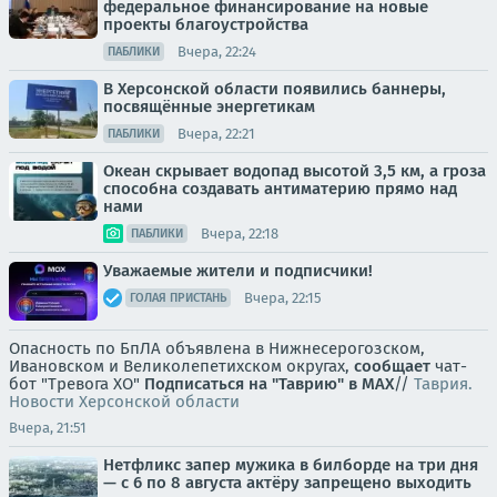
федеральное финансирование на новые
проекты благоустройства
Вчера, 22:24
ПАБЛИКИ
В Херсонской области появились баннеры,
посвящённые энергетикам
Вчера, 22:21
ПАБЛИКИ
Океан скрывает водопад высотой 3,5 км, а гроза
способна создавать антиматерию прямо над
нами
Вчера, 22:18
ПАБЛИКИ
Уважаемые жители и подписчики!
Вчера, 22:15
ГОЛАЯ ПРИСТАНЬ
Опасность по БпЛА объявлена в Нижнесерогозском,
Ивановском и Великолепетихском округах,
сообщает
чат-
бот "Тревога ХО"
Подписаться на "Таврию" в MAX
//
Таврия.
Новости Херсонской области
Вчера, 21:51
Нетфликс запер мужика в билборде на три дня
— с 6 по 8 августа актёру запрещено выходить