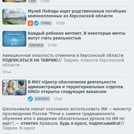
17:50
СМИ
Музей Победы ищет родственников погибших
военнопленных из Херсонской области
17:50
ОФИЦ.
Каждый ребенок мечтает. И некоторые мечты
могут стать реальностью
17:50
ПАБЛИКИ
Авиационная опасность отменена в Херсонской области
ПОДПИСАТЬСЯ НА ТАВРИЮ
//
Таврия. Новости Херсонской
области
17:44
В МКУ «Центр обеспечения деятельности
администрации и территориальных отделов
КМО» открыты следующие вакансии:
17:42
КАХОВКА
Школьников научат осознанно использовать ИИ — министр
просвещения России "Речи о замене традиционного
обучения или о введении обязательных уроков по ИИ не
идет", —
отметил
Кравцов.
Будь в курсе, подписывайся!
//
Таврия. В курсе