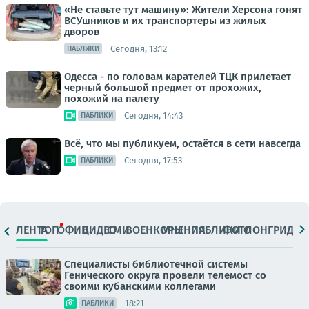
«Не ставьте тут машину»: Жители Херсона гонят
ВСУшников и их транспортеры из жилых
дворов
Сегодня, 13:12
ПАБЛИКИ
Одесса - по головам карателей ТЦК прилетает
черный большой предмет от прохожих,
похожий на палету
Сегодня, 14:43
ПАБЛИКИ
Всё, что мы публикуем, остаётся в сети навсегда
Сегодня, 17:53
ПАБЛИКИ
ЛЕНТА
ТОП
ОФИЦ.
ВИДЕО
СМИ
ВОЕНКОРЫ
МНЕНИЯ
ПАБЛИКИ
ФОТО
ЛОНГРИДЫ
Специалисты библиотечной системы
Генического округа провели телемост со
своими кубанскими коллегами
18:21
ПАБЛИКИ