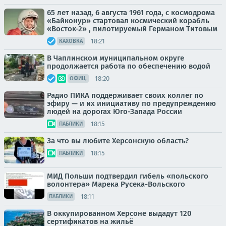
65 лет назад, 6 августа 1961 года, с космодрома
«Байконур» стартовал космический корабль
«Восток-2» , пилотируемый Германом Титовым
18:21
КАХОВКА
В Чаплинском муниципальном округе
продолжается работа по обеспечению водой
18:20
ОФИЦ.
Радио ПИКА поддерживает своих коллег по
эфиру — и их инициативу по предупреждению
людей на дорогах Юго-Запада России
18:15
ПАБЛИКИ
За что вы любите Херсонскую область?
18:15
ПАБЛИКИ
МИД Польши подтвердил гибель «польского
волонтера» Марека Русека-Вольского
18:11
ПАБЛИКИ
В оккупированном Херсоне выдадут 120
сертификатов на жильё