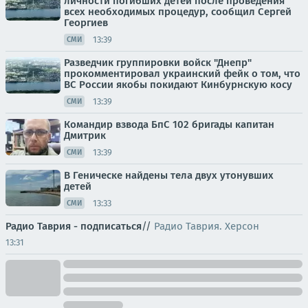
личности погибших детей после проведения
всех необходимых процедур, сообщил Сергей
Георгиев
13:39
СМИ
Разведчик группировки войск "Днепр"
прокомментировал украинский фейк о том, что
ВС России якобы покидают Кинбурнскую косу
13:39
СМИ
Командир взвода БпС 102 бригады капитан
Дмитрик
13:39
СМИ
В Геническе найдены тела двух утонувших
детей
13:33
СМИ
Радио Таврия - подписаться
//
Радио Таврия. Херсон
13:31