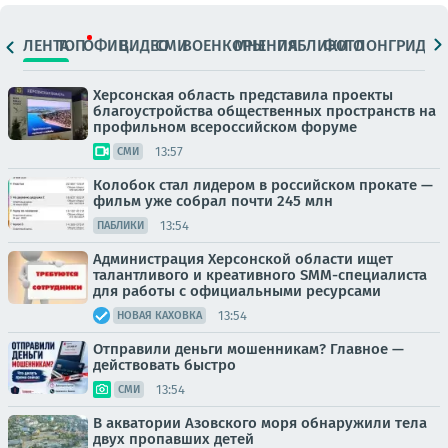
ЛЕНТА
ТОП
ОФИЦ.
ВИДЕО
СМИ
ВОЕНКОРЫ
МНЕНИЯ
ПАБЛИКИ
ФОТО
ЛОНГРИДЫ
Херсонская область представила проекты
благоустройства общественных пространств на
профильном всероссийском форуме
13:57
СМИ
Колобок стал лидером в российском прокате —
фильм уже собрал почти 245 млн
13:54
ПАБЛИКИ
Администрация Херсонской области ищет
талантливого и креативного SMM-специалиста
для работы с официальными ресурсами
13:54
НОВАЯ КАХОВКА
Отправили деньги мошенникам? Главное —
действовать быстро
13:54
СМИ
В акватории Азовского моря обнаружили тела
двух пропавших детей