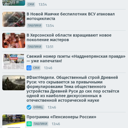
13:54
СМИ
В Новой Маячке беспилотник ВСУ атаковал
мотоциклиста
13:54
ПАБЛИКИ
В Херсонской области взращивают новое
поколение мастеров
13:51
ПАБЛИКИ
Свежий номер газеты «Надднепрянская правда»
— уже напечатан!
13:46
СМИ
#ФактНедели. Общественный строй Древней
Руси: что скрывается за привычными
формулировками Тема общественного
устройства Древней Руси до сих пор остаётся
одной из наиболее дискуссионных в
отечественной исторической науке
13:46
ОФИЦ.
Программа «Пенсионеры России»
13:46
ПАБЛИКИ