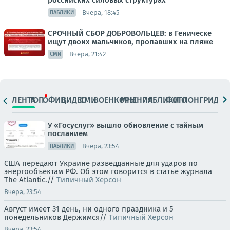
российских силовых структурах
Вчера, 18:45
ПАБЛИКИ
СРОЧНЫЙ СБОР ДОБРОВОЛЬЦЕВ: в Геническе
ищут двоих мальчиков, пропавших на пляже
Вчера, 21:42
СМИ
ЛЕНТА
ТОП
ОФИЦ.
ВИДЕО
СМИ
ВОЕНКОРЫ
МНЕНИЯ
ПАБЛИКИ
ФОТО
ЛОНГРИДЫ
У «Госуслуг» вышло обновление с тайным
посланием
Вчера, 23:54
ПАБЛИКИ
США передают Украине разведданные для ударов по
энергообъектам РФ. Об этом говорится в статье журнала
The Atlantic.//
Типичный Херсон
Вчера, 23:54
Август имеет 31 день, ни одного праздника и 5
понедельников Держимся//
Типичный Херсон
Вчера, 23:54