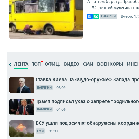
А на том берегу...Прав
— 54-летний мужчина пол
Вчера, 17:
ПАБЛИКИ
ЛЕНТА
ТОП
ОФИЦ.
ВИДЕО
СМИ
ВОЕНКОРЫ
МНЕ
Ставка Киева на «чудо-оружие» Запада пр
03:09
ПАБЛИКИ
Трамп подписал указ о запрете "родильног
01:06
ПАБЛИКИ
ВСУ ушли под землю: обнаружены координ
01:03
СМИ