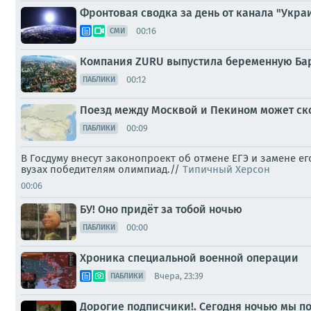
Фронтовая сводка за день от канала "Украи
00:16
СМИ
Компания ZURU выпустила беременную Бар
00:12
ПАБЛИКИ
Поезд между Москвой и Пекином может ск
00:09
ПАБЛИКИ
В Госдуму внесут законопроект об отмене ЕГЭ и замене е
вузах победителям олимпиад.//
Типичный Херсон
00:06
БУ! Оно придёт за тобой ночью
00:00
ПАБЛИКИ
Хроника специальной военной операции
Вчера, 23:39
ПАБЛИКИ
Дорогие подписчики!. Сегодня ночью мы по