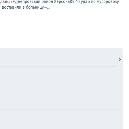
радавшимДнепровский район Херсона08:40 удар по мусоровозу
доставили в больницу.—...