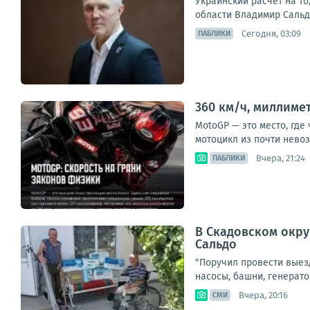
Украинский расчёт на то
области Владимир Сальдо.
Сегодня, 03:09
ПАБЛИКИ
360 км/ч, миллиме
MotoGP — это место, где
мотоцикл из почти невоз
Вчера, 21:24
ПАБЛИКИ
В Скадовском окру
Сальдо
"Поручил провести выез
насосы, башни, генерато
Вчера, 20:16
СМИ