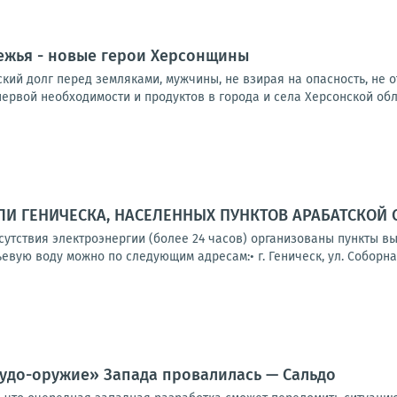
ежья - новые герои Херсонщины
ий долг перед земляками, мужчины, не взирая на опасность, не о
ервой необходимости и продуктов в города и села Херсонской облас
И ГЕНИЧЕСКА, НАСЕЛЕННЫХ ПУНКТОВ АРАБАТСКОЙ 
тсутствия электроэнергии (более 24 часов) организованы пункты 
вую воду можно по следующим адресам:• г. Геническ, ул. Соборная,
чудо-оружие» Запада провалилась — Сальдо