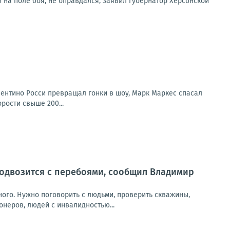
 на поле боя, не оправдался, заявил губернатор Херсонской
лентино Росси превращал гонки в шоу, Марк Маркес спасал
рости свыше 200...
 подвозится с перебоями, сообщил Владимир
ного. Нужно поговорить с людьми, проверить скважины,
онеров, людей с инвалидностью...