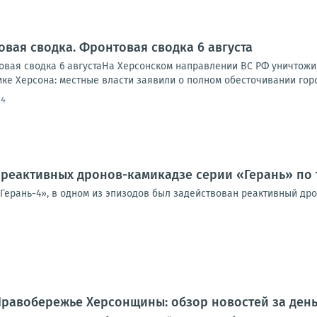
овая сводка. Фронтовая сводка 6 августа
вая сводка 6 августаНа Херсонском направлении ВС РФ уничтожи
ике Херсона: местные власти заявили о полном обесточивании города
14
реактивных дронов-камикадзе серии «Герань» по 
«Герань-4», в одном из эпизодов был задействован реактивный др
.. Правобережье Херсонщины: обзор новостей за де