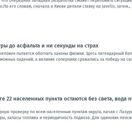
, что очередная западная разработка сможет переломить ситуацию
По его словам, сначала в Киеве делали ставку на Javelin, затем...
тры до асфальта и ни секунды на страх
 человек пытается обогнать законы физики. Здесь легендарный Ва
можных падений, а великие соперники сражались за победу на ско
ге 22 населенных пункта остаются без света, вода
дную проверку по всем населенным пунктам округа, начав с Лазур
ры, запасы топлива и периодичность подвоза. Для одиноких пенси