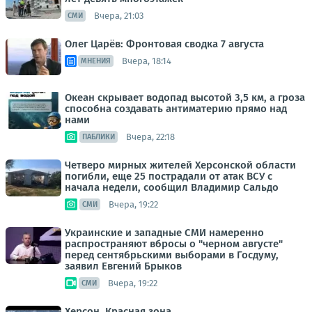
Вчера, 21:03
СМИ
Олег Царёв: Фронтовая сводка 7 августа
Вчера, 18:14
МНЕНИЯ
Океан скрывает водопад высотой 3,5 км, а гроза
способна создавать антиматерию прямо над
нами
Вчера, 22:18
ПАБЛИКИ
Четверо мирных жителей Херсонской области
погибли, еще 25 пострадали от атак ВСУ с
начала недели, сообщил Владимир Сальдо
Вчера, 19:22
СМИ
Украинские и западные СМИ намеренно
распространяют вбросы о "черном августе"
перед сентябрьскими выборами в Госдуму,
заявил Евгений Брыков
Вчера, 19:22
СМИ
Херсон. Красная зона