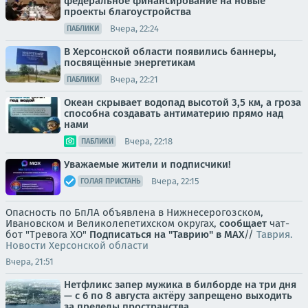
федеральное финансирование на новые
проекты благоустройства
Вчера, 22:24
ПАБЛИКИ
В Херсонской области появились баннеры,
посвящённые энергетикам
Вчера, 22:21
ПАБЛИКИ
Океан скрывает водопад высотой 3,5 км, а гроза
способна создавать антиматерию прямо над
нами
Вчера, 22:18
ПАБЛИКИ
Уважаемые жители и подписчики!
Вчера, 22:15
ГОЛАЯ ПРИСТАНЬ
Опасность по БпЛА объявлена в Нижнесерогозском,
Ивановском и Великолепетихском округах,
сообщает
чат-
бот "Тревога ХО"
Подписаться на "Таврию" в MAX
//
Таврия.
Новости Херсонской области
Вчера, 21:51
Нетфликс запер мужика в билборде на три дня
— с 6 по 8 августа актёру запрещено выходить
за пределы пространства