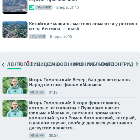
Вчера, 21:40
ПАБЛИКИ
Китайские машины массово ломаются у россиян
из-за бензина, — mash
Вчера, 20:15
ПАБЛИКИ
ЛЕНТА
ТОП
ОФИЦ.
ВИДЕО
СМИ
ВОЕНКОРЫ
МНЕНИЯ
ПАБЛИКИ
ФОТО
ЛОНГРИДЫ
Игорь Гомольский: Вечер, бар для ветеранов.
Народ смотрит фильм «Малыш»
01:18
МНЕНИЯ
Игорь Гомольский: К хору фронтовиков,
которые не согласны с Пучковым насчет
фильма «Малыш», внезапно примазался
комнатный гусар Роман Антоновский, который,
в данном случае, вообще для всех участников
дискуссии является...
00:54
МНЕНИЯ