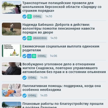
Транспортные полицейские провели для
школьников Херсонской области «Зарядку со
стражем порядка»
14:10
ОФИЦ.
Надежда Бабешко: Доброта в действии:
волонтёры помогли пенсионерке навести
порядок во дворе
14:10
ИВАНОВКА
Ежемесячная социальная выплата одиноким
родителям
14:06
ОФИЦ.
Возбуждено уголовное дело в отношении
жителя Скадовска, повторно управлявшего
автомобилем без прав и в состоянии опьянения
14:06
ОФИЦ.
Паллиативная помощь: поддержка, когда она
особенно необходима
14:05
ОФИЦ.
Плановые работы по благоустройству прошли
в посёлке Лазурное