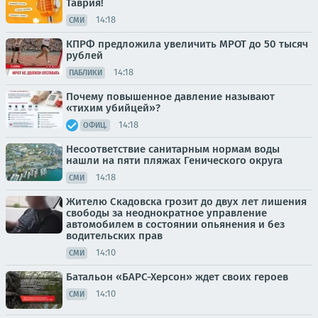
Таврия!
14:18
СМИ
КПРФ предложила увеличить МРОТ до 50 тысяч
рублей
14:18
ПАБЛИКИ
Почему повышенное давление называют
«тихим убийцей»?
14:18
ОФИЦ.
Несоответствие санитарным нормам воды
нашли на пяти пляжах Генического округа
14:18
СМИ
Жителю Скадовска грозит до двух лет лишения
свободы за неоднократное управление
автомобилем в состоянии опьянения и без
водительских прав
14:10
СМИ
Батальон «БАРС-Херсон» ждет своих героев
14:10
СМИ