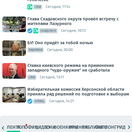
Сегодня, 11:14
СМИ
Глава Скадовского округа провёл встречу с
жителями Лазурного
Сегодня, 10:13
СКАДОВСК
БУ! Оно придёт за тобой ночью
Сегодня, 00:00
ПАБЛИКИ
Ставка киевского режима на применение
западного "чудо-оружия" не сработала
Сегодня, 13:11
СМИ
Избирательная комиссия Херсонской области
приняла ряд решений по подготовке к выборам
Сегодня, 14:21
ОФИЦ.
ЛЕНТА
ТОП
ОФИЦ.
ВИДЕО
СМИ
ВОЕНКОРЫ
МНЕНИЯ
ПАБЛИКИ
ФОТО
ЛОНГРИДЫ