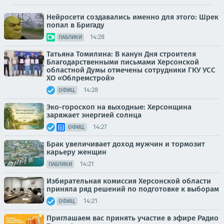
Нейросети создавались именно для этого: Шрек
попал в Бригаду
14:28
ПАБЛИКИ
Татьяна Томилина: В канун Дня строителя
Благодарственными письмами Херсонской
областной Думы отмечены сотрудники ГКУ УСС
ХО «Облремстрой»
14:28
ОФИЦ.
Эко-гороскоп на выходные: Херсонщина
заряжает энергией солнца
14:27
ОФИЦ.
Брак увеличивает доход мужчин и тормозит
карьеру женщин
14:21
ПАБЛИКИ
Избирательная комиссия Херсонской области
приняла ряд решений по подготовке к выборам
14:21
ОФИЦ.
Приглашаем вас принять участие в эфире Радио