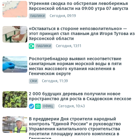
Утренняя сводка по обстрелам левобережья
Херсонской области на 09:00 утра 07 августа
Сегодня, 09:19
ПАБЛИКИ
«Оставаться в стороне непозволительно» —
этот принцип стал главным для Игоря Тутова из
Херсонской области
Сегодня, 13:11
ПАБЛИКИ
Роспотребнадзор выявил несоответствие
санитарным нормам морской воды в пяти
местах массового купания населения в
Геническом округе
Сегодня, 11:39
СМИ
2 000 будущих деревьев получили новое
пространство для роста в Скадовском лесхозе
Сегодня, 10:43
ОФИЦ.
В преддверии Дня строителя народный
контроль "Единой России" и руководство
Управления капитального строительства
посетили площадку жилого комплекса в
Геническе