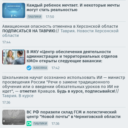
Каждый ребенок мечтает. И некоторые мечты
могут стать реальностью
17:50
ПАБЛИКИ
Авиационная опасность отменена в Херсонской области
ПОДПИСАТЬСЯ НА ТАВРИЮ
//
Таврия. Новости Херсонской
области
17:44
В МКУ «Центр обеспечения деятельности
администрации и территориальных отделов
КМО» открыты следующие вакансии:
17:42
КАХОВКА
Школьников научат осознанно использовать ИИ — министр
просвещения России "Речи о замене традиционного
обучения или о введении обязательных уроков по ИИ не
идет", —
отметил
Кравцов.
Будь в курсе, подписывайся!
//
Таврия. В курсе
17:36
ВС РФ поразили склад ГСМ и логистический
центр "Новой почты" в Черниговской области
17:36
ПАБЛИКИ