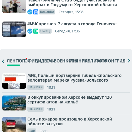
Павел Филипчук: Кто будет участвовать в
выборах в Госдуму от Херсонской области
Сегодня, 15:35
КАХОВКА
#МЧСпрогноз. 7 августа в городе Геническ:
Сегодня, 17:36
ОФИЦ.
ЛЕНТА
ТОП
ОФИЦ.
ВИДЕО
СМИ
ВОЕНКОРЫ
МНЕНИЯ
ПАБЛИКИ
ФОТО
ЛОНГРИДЫ
МИД Польши подтвердил гибель «польского
волонтера» Марека Русека-Вольского
18:11
ПАБЛИКИ
В оккупированном Херсоне выдадут 120
сертификатов на жильё
18:11
ПАБЛИКИ
Семь пожаров произошло в Херсонской
области за сутки
18:11
СМИ