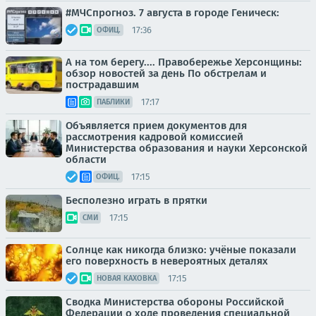
#МЧСпрогноз. 7 августа в городе Геническ:
17:36
ОФИЦ.
А на том берегу.... Правобережье Херсонщины:
обзор новостей за день По обстрелам и
пострадавшим
17:17
ПАБЛИКИ
Объявляется прием документов для
рассмотрения кадровой комиссией
Министерства образования и науки Херсонской
области
17:15
ОФИЦ.
Бесполезно играть в прятки
17:15
СМИ
Солнце как никогда близко: учёные показали
его поверхность в невероятных деталях
17:15
НОВАЯ КАХОВКА
Сводка Министерства обороны Российской
Федерации о ходе проведения специальной