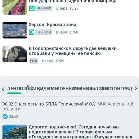
Под удар попал стадион «Черноморец»
Вчера, 16:20
ПАБЛИКИ
Херсон. Красная зона
Вчера, 21:40
ПАБЛИКИ
В Голопристанском округе две девушки
отобрали у женщины ее пенсию
Вчера, 17:05
СМИ
ЛЕНТА
ТОП
ОФИЦ.
ВИДЕО
СМИ
ВОЕНКОРЫ
МНЕНИЯ
ПАБЛИКИ
ФОТО
ЛОНГРИДЫ
00:32 Опасность по БПЛА Генический МО//
МЧС Херсонской
области
00:42
Дорогие подписчики!. Сегодня ночью мы
подготовили для вас 3 серию фильма
«Государственная граница» «Государственная