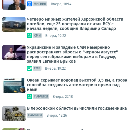
Вчера, 18:14
МНЕНИЯ
Четверо мирных жителей Херсонской области
погибли, еще 25 пострадали от атак ВСУ с
начала недели, сообщил Владимир Сальдо
Вчера, 19:22
СМИ
Украинские и западные СМИ намеренно
распространяют вбросы о "черном августе"
перед сентябрьскими выборами в Госдуму,
заявил Евгений Брыков
Вчера, 19:22
СМИ
Океан скрывает водопад высотой 3,5 км, а гроза
способна создавать антиматерию прямо над
нами
Вчера, 22:18
ПАБЛИКИ
В Херсонской области вычислили госизменника
Вчера, 13:26
ПАБЛИКИ