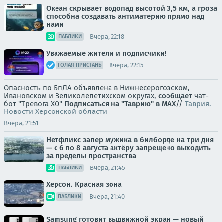
Океан скрывает водопад высотой 3,5 км, а гроза
способна создавать антиматерию прямо над
нами
Вчера, 22:18
ПАБЛИКИ
Уважаемые жители и подписчики!
Вчера, 22:15
ГОЛАЯ ПРИСТАНЬ
Опасность по БпЛА объявлена в Нижнесерогозском,
Ивановском и Великолепетихском округах,
сообщает
чат-
бот "Тревога ХО"
Подписаться на "Таврию" в MAX
//
Таврия.
Новости Херсонской области
Вчера, 21:51
Нетфликс запер мужика в билборде на три дня
— с 6 по 8 августа актёру запрещено выходить
за пределы пространства
Вчера, 21:45
ПАБЛИКИ
Херсон. Красная зона
Вчера, 21:40
ПАБЛИКИ
Samsung готовит выдвижной экран — новый