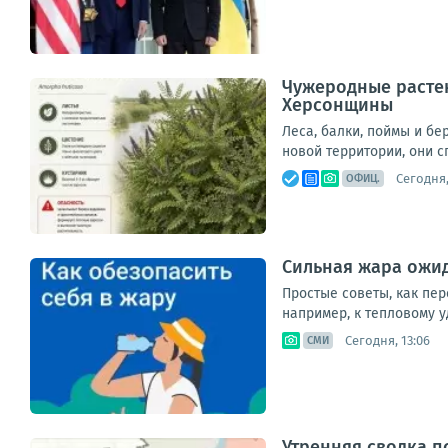
Чужеродные растен
Херсонщины
Леса, балки, поймы и б
новой территории, они с
Сегодня,
ОФИЦ.
Сильная жара ожид
Простые советы, как пер
например, к тепловому у
Сегодня, 13:06
СМИ
Утренняя сводка п