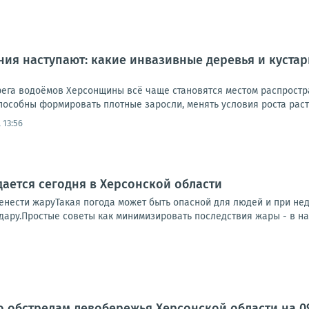
ия наступают: какие инвазивные деревья и куста
ерега водоёмов Херсонщины всё чаще становятся местом распрост
пособны формировать плотные заросли, менять условия роста расте
 13:56
ается сегодня в Херсонской области
енести жаруТакая погода может быть опасной для людей и при нед
дару.Простые советы как минимизировать последствия жары - в наш
о обстрелам левобережья Херсонской области на 09: