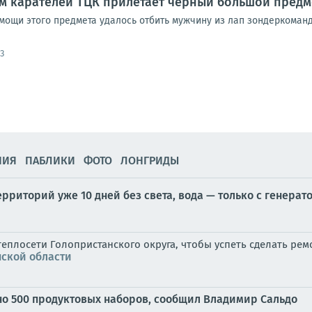
ам карателей ТЦК прилетает черный большой предм
омощи этого предмета удалось отбить мужчину из лап зондеркоман
3
НИЯ
ПАБЛИКИ
ФОТО
ЛОНГРИДЫ
ерриторий уже 10 дней без света, вода — только с генера
еплосети Голопристанского округа, чтобы успеть сделать ре
нской области
но 500 продуктовых наборов, сообщил Владимир Сальдо