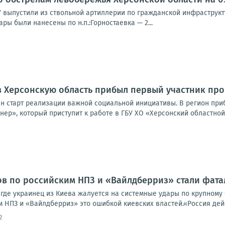
У выпустили из ствольной артиллерии по гражданской инфраструк
ры были нанесены по н.п.:Горностаевка — 2...
в Херсонскую область прибыл первый участник пр
ан старт реализации важной социальной инициативы. В регион пр
ер», который приступит к работе в ГБУ ХО «Херсонский областной 
ов по российским НПЗ и «Вайлдберриз» стали фат
 где украинец из Киева жалуется на системные удары по крупному б
 НПЗ и «Вайлдберриз» это ошибкой киевских властей.«Россия дейст
2