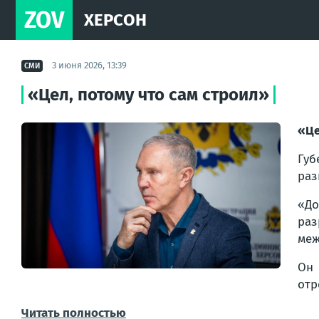
ZOV
ХЕРСОН
3 июня 2026, 13:39
СМИ
«Цел, потому что сам строил»
«Це
Губ
раз
«До
раз
меж
Он 
отр
Читать полностью