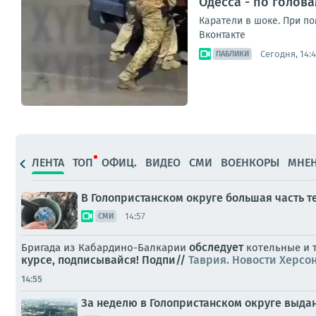
Одесса - по голов
Каратели в шоке. При п
Вконтакте
Сегодня, 14:4
ПАБЛИКИ
ЛЕНТА
ТОП
ОФИЦ.
ВИДЕО
СМИ
ВОЕНКОРЫ
МНЕ
В Голопристанском округе большая часть т
14:57
СМИ
обследует
Бригада из Кабардино-Балкарии
котельные и т
курсе, подписывайся!
Подпи//
Таврия. Новости Херсо
14:55
За неделю в Голопристанском округе выда