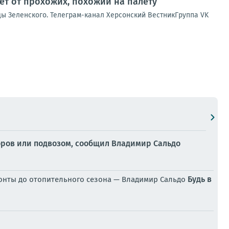
ет от прохожих, похожий на палету
ды Зеленского. Телеграм-канал Херсонский ВестникГруппа VK
торов или подвозом, сообщил Владимир Сальдо
Будь в
монты до отопительного сезона — Владимир Сальдо