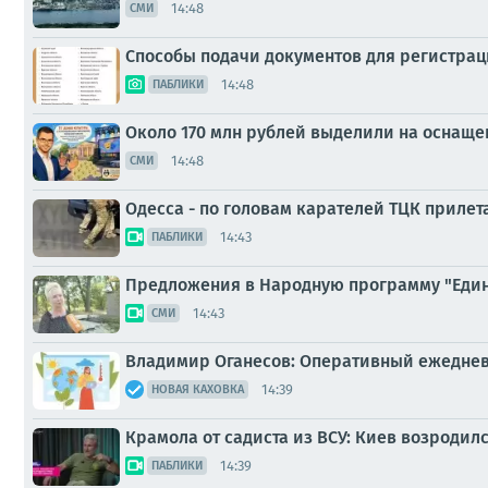
14:48
СМИ
Способы подачи документов для регистра
14:48
ПАБЛИКИ
Около 170 млн рублей выделили на оснаще
14:48
СМИ
Одесса - по головам карателей ТЦК прилет
14:43
ПАБЛИКИ
Предложения в Народную программу "Един
14:43
СМИ
Владимир Оганесов: Оперативный ежеднев
14:39
НОВАЯ КАХОВКА
Крамола от садиста из ВСУ: Киев возроди
14:39
ПАБЛИКИ