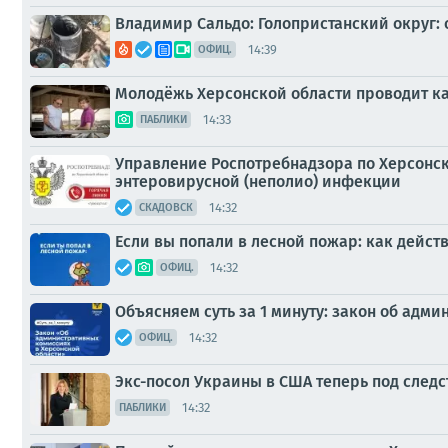
Владимир Сальдо: Голопристанский округ: 
14:39
ОФИЦ.
Молодёжь Херсонской области проводит к
14:33
ПАБЛИКИ
Управление Роспотребнадзора по Херсонск
энтеровирусной (неполио) инфекции
14:32
СКАДОВСК
Если вы попали в лесной пожар: как действ
14:32
ОФИЦ.
Объясняем суть за 1 минуту: закон об адм
14:32
ОФИЦ.
Экс-посол Украины в США теперь под след
14:32
ПАБЛИКИ