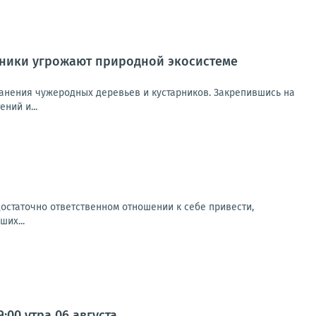
рники угрожают природной экосистеме
ранения чужеродных деревьев и кустарников. Закрепившись на
ний и...
остаточно ответственном отношении к себе привести,
их...
00 утра 06 августа