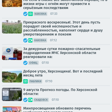
жизни игры с огнём могут привести к
серьёзным последствиям
07:33
КАХОВКА
Прекрасного воскресенья!. Этот день пусть
порадует своей неспешностью и
расслабленностью, наполнит сердце и душу
умиротворением и покоем
07:12
КАХОВКА
За дежурные сутки пожарно-спасательные
подразделения МЧС Херсонской области
реагировали на:
07:10
ОФИЦ.
Доброе утро, Херсонщина!. Вот и последний
месяц лета
07:10
ПАБЛИКИ
9 августа Прогноз погоды. По Херсонской
области:
07:10
СКАДОВСК
Минпросвещения обновило перечень