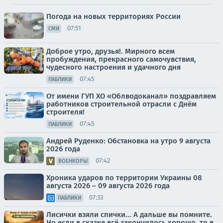
Погода на новых территориях России
07:51
СМИ
Доброе утро, друзья!. Мирного всем
пробуждения, прекрасного самочувствия,
чудесного настроения и удачного дня
07:45
ПАБЛИКИ
От имени ГУП ХО «Облводоканал» поздравляем
работников строительной отрасли с Днём
строителя!
07:45
ПАБЛИКИ
Андрей Руденко: Обстановка на утро 9 августа
2026 года
07:42
ВОЕНКОРЫ
Хроника ударов по территории Украины 08
августа 2026 – 09 августа 2026 года
07:33
ПАБЛИКИ
Лисички взяли спички... А дальше вы помните.
Но если в сказке всё закончилось хорошо, то в