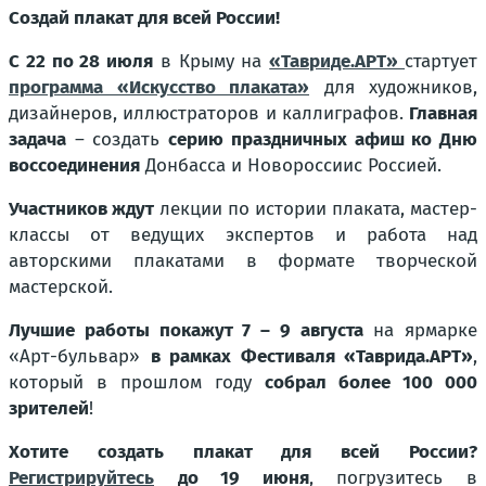
Создай плакат для всей России!
С 22 по 28 июля
в Крыму на
«Тавриде.АРТ»
стартует
программа «Искусство плаката»
для художников,
дизайнеров, иллюстраторов и каллиграфов.
Главная
задача
– создать
серию праздничных афиш ко Дню
воссоединения
Донбасса и Новороссии
с Россией.
Участников ждут
лекции по истории плаката, мастер-
классы от ведущих экспертов и работа над
авторскими плакатами в формате творческой
мастерской.
Лучшие работы покажут 7 – 9 августа
на ярмарке
«Арт-бульвар»
в рамках Фестиваля «Таврида.АРТ»
,
который в прошлом году
собрал более 100 000
зрителей
!
Хотите создать плакат для всей России?
Регистрируйтесь
до 19 июня
, погрузитесь в