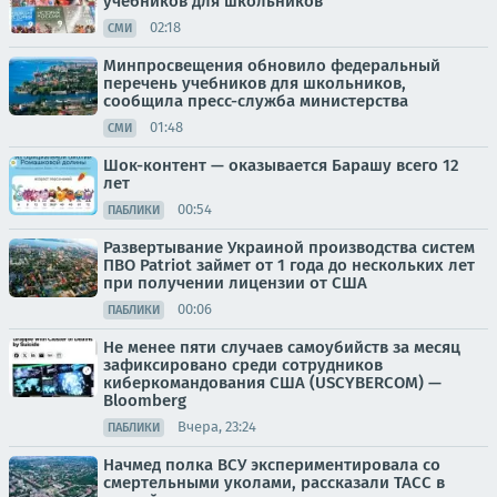
учебников для школьников
02:18
СМИ
Минпросвещения обновило федеральный
перечень учебников для школьников,
сообщила пресс-служба министерства
01:48
СМИ
Шок-контент — оказывается Барашу всего 12
лет
00:54
ПАБЛИКИ
Развертывание Украиной производства систем
ПВО Patriot займет от 1 года до нескольких лет
при получении лицензии от США
00:06
ПАБЛИКИ
Не менее пяти случаев самоубийств за месяц
зафиксировано среди сотрудников
киберкомандования США (USCYBERCOM) —
Bloomberg
Вчера, 23:24
ПАБЛИКИ
Начмед полка ВСУ экспериментировала со
смертельными уколами, рассказали ТАСС в